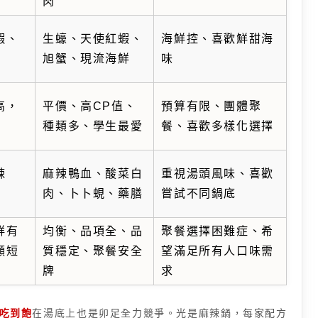
肉
蝦、
生蠔、天使紅蝦、
海鮮控、喜歡鮮甜海
旭蟹、現流海鮮
味
高，
平價、高CP值、
預算有限、團體聚
種類多、學生最愛
餐、喜歡多樣化選擇
辣
麻辣鴨血、酸菜白
重視湯頭風味、喜歡
肉、卜卜蜆、藥膳
嘗試不同鍋底
鮮有
均衡、品項全、品
聚餐選擇困難症、希
顯短
質穩定、聚餐安全
望滿足所有人口味需
牌
求
吃到飽
在湯底上也是卯足全力競爭。光是麻辣鍋，每家配方