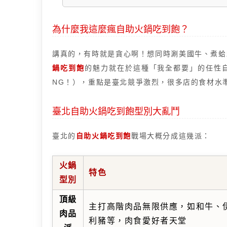
為什麼我這麼瘋自助火鍋吃到飽？
講真的，有時就是貪心啊！想同時涮美國牛、煮蛤
鍋吃到飽
的魅力就在於這種「我全都要」的任性
NG！），重點是臺北競爭激烈，很多店的食材水
臺北自助火鍋吃到飽型別大亂鬥
臺北的
自助火鍋吃到飽
戰場大概分成這幾派：
火鍋
特色
型別
頂級
主打高階肉品無限供應，如和牛、
肉品
利豬等，肉食愛好者天堂