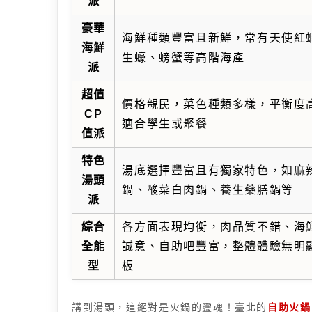
派
豪華
海鮮種類豐富且新鮮，常有天使紅
海鮮
生蠔、螃蟹等高階海產
派
超值
價格親民，菜色種類多樣，平衡度
CP
適合學生或聚餐
值派
特色
湯底選擇豐富且有獨家特色，如麻
湯頭
鍋、酸菜白肉鍋、養生藥膳鍋等
派
綜合
各方面表現均衡，肉品質不錯、海
全能
誠意、自助吧豐富，整體體驗無明
型
板
講到湯頭，這絕對是火鍋的靈魂！臺北的
自助火鍋