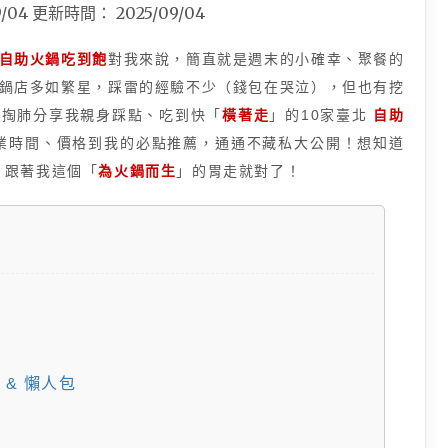
9/04
更新時間：
2025/09/04
自助火鍋吃到飽
對我來說，簡直就是週末的小確幸、聚餐的
鍋店多如繁星，踩雷的經驗不少（錢包在哭泣），但也有挖
心掏肺分享我親身踩點、吃到快「
橫著走
」的10家臺北
自助
業時間、價格到我的必點推薦，通通不藏私大公開！想知道
？跟著我這個「
為火鍋而生
」的胃走就對了！
& 懶人包