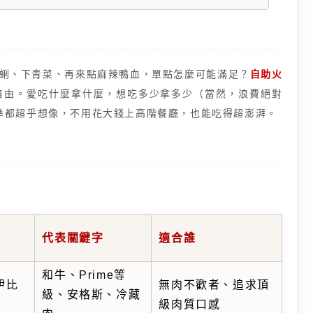
蜊、下青菜、再來點麻辣鴨血，單點怎麼可能滿足？
自助火
自由。愛吃什麼拿什麼，想吃多少拿多少（當然，浪費絕對
準都超乎想像，不用花大錢上高階餐廳，也能吃得超澎湃。
代表關鍵字
適合誰
和牛、Prime等
伊比
無肉不歡者、追求頂
級、安格斯、冷藏
級肉質口感