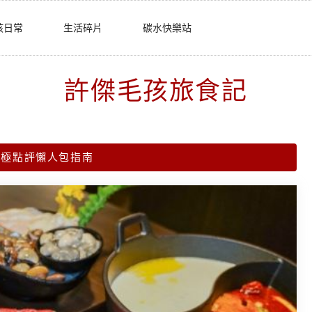
孩日常
生活碎片
碳水快樂站
許傑毛孩旅食記
終極點評懶人包指南