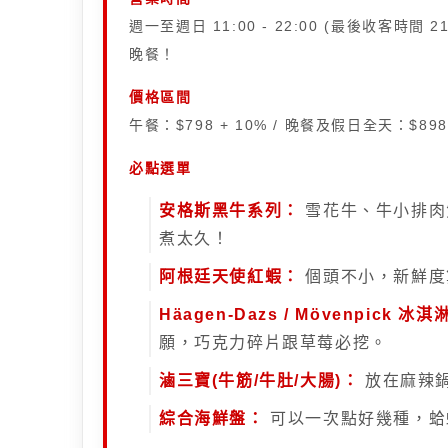
週一至週日 11:00 - 22:00 (最後收客
晚餐！
價格區間
午餐：$798 + 10% / 晚餐及假日全天：$898
必點選單
安格斯黑牛系列：
雪花牛、牛小排肉
煮太久！
阿根廷天使紅蝦：
個頭不小，新鮮度
Häagen-Dazs / Mövenpick 冰淇
願，巧克力碎片跟草莓必挖。
滷三寶(牛筋/牛肚/大腸)：
放在麻辣
綜合海鮮盤：
可以一次點好幾種，蛤