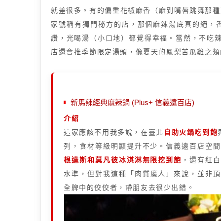
就差很多。有的偏重花椒麻香（麻到嘴唇跳舞那種
家號稱有獨門秘方的店，那個麻辣湯底真的絕，
讚，光喝湯（小口地）都覺得幸福。當然，不吃辣的
店還會推季節限定湯頭，像夏天的鳳梨苦瓜雞之類
新馬辣經典麻辣鍋 (Plus+ 信義遠百店)
介紹
這家應該不用我多說，在臺北
自助火鍋吃到飽
列，食材等級明顯提升不少。信義遠百店空
根達斯和莫凡彼冰淇淋無限挖到飽
，還有紅
水準，但對我這種「肉質魔人」來說，並非頂
全牌中的佼佼者，帶朋友去很少出錯。