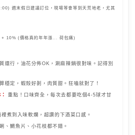
時間 21:00) 週末假日建議訂位，現場等會等到天荒地老，尤其
 + 10% (價格真的年年漲... 荷包痛)
質還行，油花分佈OK，涮麻辣鍋很對味。記得別
算穩定，蝦殼好剝，肉質甜。狂嗑就對了！
淋：
重點！口味齊全，每次去都要吃個4-5球才甘
鍋裡煮到入味軟爛，超讚的下酒菜口感。
蜊、鯛魚片、小花枝都不錯。