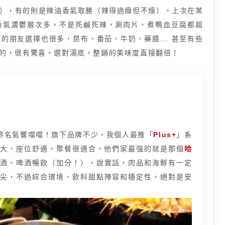
），有的則是辣油香氣取勝（辣得過癮但不燥）。上次在某
香氣濃鬱層次多，不是死鹹死辣，涮肉片、煮鴨血豆腐都超
朋友選擇也很多，昆布、番茄、牛奶、藥膳... 甚至有些
的，很有驚喜。選對湯底，整鍋的美味度直接翻倍！
界名氣響噹噹！旗下品牌不少，我個人最推「
Plus+
」系
間大、座位舒適，聚餐很適合。他們家最強的就是那個
哈
白酒、啤酒暢飲（加分！）。說實話，肉品和海鮮有一定
尖，不過綜合環境、飲料甜點陣容和穩定性，絕對是安