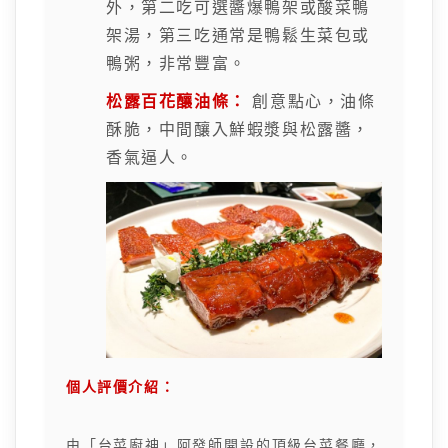
外，第二吃可選醬爆鴨架或酸菜鴨
架湯，第三吃通常是鴨鬆生菜包或
鴨粥，非常豐富。
松露百花釀油條：
創意點心，油條
酥脆，中間釀入鮮蝦漿與松露醬，
香氣逼人。
個人評價介紹：
由「台菜廚神」阿發師開設的頂級台菜餐廳，