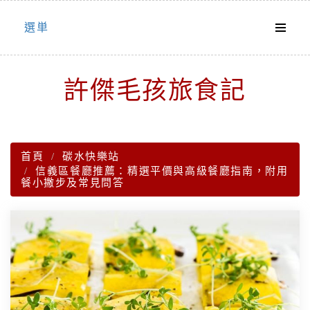
Skip
選単
to
content
許傑毛孩旅食記
首頁
碳水快樂站
信義區餐廳推薦：精選平價與高級餐廳指南，附用
餐小撇步及常見問答