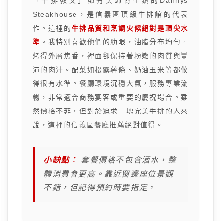
「牛排教父」鄧有癸師傅坐鎮的Dannys
Steakhouse，是信義區頂級牛排館的代表
作。這裡的
牛排品質和烹調火候絕對是頂尖水
準
。我特別喜歡他們的肋眼，油脂分布均勻，
烤得外層焦香，裡面卻保持著粉嫩的肉質與豐
沛的肉汁。配菜如松露薯條、奶油玉米等都做
得很有水準。餐廳環境沉穩大氣，服務專業流
暢，非常適合商務宴客或重要的慶祝場合。雖
然價格不菲，但對於追求一塊完美牛排的人來
說，這裡的信義區餐廳推薦絕對值得。
小缺點：
套餐價格不包含酒水，整
體消費會更高。靠近窗邊座位景觀
不錯，但記得預約時要指定。