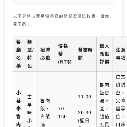
以下是這五家平價餐廳的關鍵資訊比較表，讓你一
目了然：
餐
類
價格
個人
廳
型/
招牌
營業時
注意
帶
亮點
名
特
必點
間
事項
(NT$)
評價
稱
色
位置
魯肉
稍隱
小
飯香
密，
古
11:00
巷
魯肉
濃不
尖峰
早
–
亭
飯、
70 -
膩，
需等
味
20:30
魯
白菜
150
超值
位，
小
(週日
肉
滷
庶民
口味