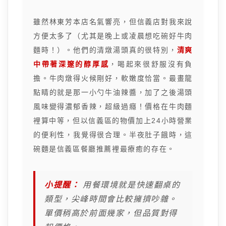
雖然林東芳本店名氣響亮，但信義店對我來說
方便太多了（尤其是晚上或凌晨想吃碗好牛肉
麵時！）。他們的清燉湯頭真的很特別，
清爽
中帶著深邃的醇厚感
，喝起來很舒服沒有負
擔。牛肉燉得火候剛好，軟嫩度恰當。最畫龍
點睛的就是那一小勺牛油辣醬，加了之後湯頭
風味變得濃郁香辣，超級過癮！價格在牛肉麵
裡算中等，但以信義區的物價加上24小時營業
的便利性，我覺得很合理。半夜肚子餓時，這
碗麵是信義區餐廳推薦裡最療癒的存在。
小提醒：
用餐環境就是快速翻桌的
類型，尖峰時間會比較擁擠吵雜。
單價稍高於前面幾家，但品質對得