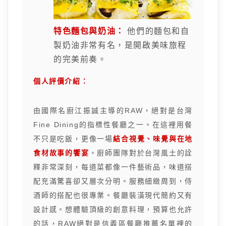
特色麵包與奶油：
他們的麵包和自
製奶油非常有名，是開啟美味旅程
的完美前奏。
個人評價介紹：
由國際名廚江振誠主導的RAW，絕對是台灣
Fine Dining的指標性餐廳之一。在這裡用餐
不只是吃飯，更像一場
結合視覺、味覺與在地
食材故事的饗宴
。廚師團隊對於台灣風土的詮
釋非常深刻，每道菜都像一件藝術品，味道搭
配充滿驚喜卻又層次分明。服務細緻周到，侍
酒師的搭配也很專業。餐廳裝潢現代簡約又有
設計感。想體驗頂級的創意料理，預算也允許
的話，RAW絕對是信義區餐廳推薦名單裡的