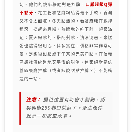
切。他們的燒麻糬絕對是招牌，
口感超級Q彈
不黏牙
，花生粉和芝麻粉給得毫不手軟，香濃
又不會太甜膩。冬天點熱的，看著麻糬在鍋裡
翻滾，撈起來裹粉，熱騰騰的吃下肚，超級滿
足；夏天點冰的，搭配剉冰，清涼消暑。米糕
粥也熬得很用心，料多實在。價格非常非常可
愛，是飯後甜點或下午茶的完美句點。在信義
區想找傳統道地又平價的甜湯，這家絕對是信
義區餐廳推薦（或者該說甜點推薦？）不能錯
過的一站。
注意：
攤位位置有時會小變動，認
吳興街269巷口就對了。衛生條件
就是一般攤車水準。