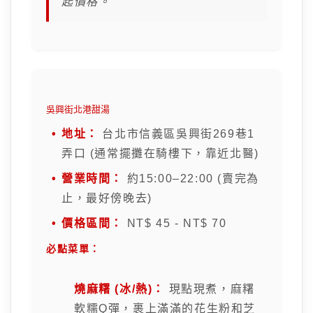
起價格。
吳興街北港甜湯
地址：
台北市信義區吳興街269巷1
弄口 (通常擺攤在騎樓下，靠近北醫)
營業時間：
約15:00–22:00 (賣完為
止，最好傍晚去)
價格區間：
NT$ 45 - NT$ 70
必點菜單：
燒麻糬 (冰/熱)：
現點現煮，麻糬
軟糯Q彈，裹上滿滿的花生粉和芝