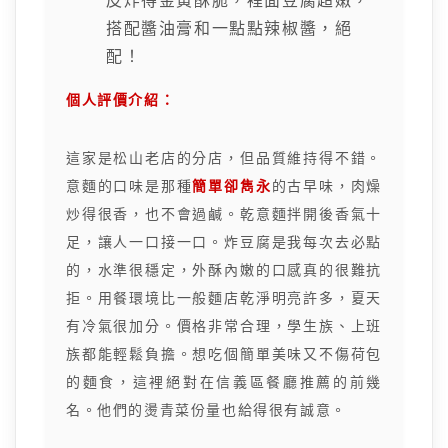
皮炸得金黃酥脆，裡面豆腐超嫩，
搭配醬油膏和一點點辣椒醬，絕
配！
個人評價介紹：
這家是松山老店的分店，但品質維持得不錯。
意麵的口味是那種
簡單卻雋永
的古早味，肉燥
炒得很香，也不會過鹹。乾意麵拌開後香氣十
足，讓人一口接一口。炸豆腐是我每次去必點
的，水準很穩定，外酥內嫩的口感真的很難抗
拒。用餐環境比一般麵店乾淨明亮許多，夏天
有冷氣很加分。價格非常合理，學生族、上班
族都能輕鬆負擔。想吃個簡單美味又不傷荷包
的麵食，這裡絕對在信義區餐廳推薦的前幾
名。他們的燙青菜份量也給得很有誠意。