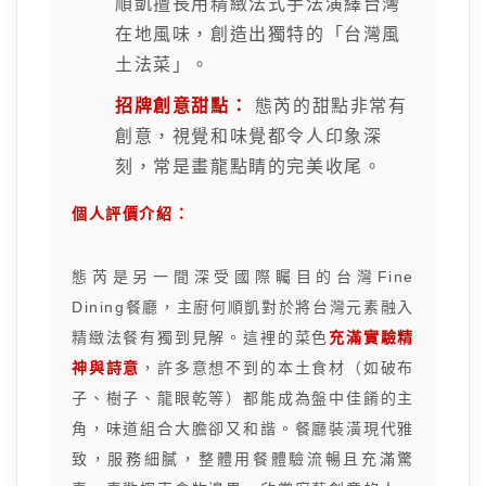
順凱擅長用精緻法式手法演繹台灣
在地風味，創造出獨特的「台灣風
土法菜」。
招牌創意甜點：
態芮的甜點非常有
創意，視覺和味覺都令人印象深
刻，常是畫龍點睛的完美收尾。
個人評價介紹：
態芮是另一間深受國際矚目的台灣Fine
Dining餐廳，主廚何順凱對於將台灣元素融入
精緻法餐有獨到見解。這裡的菜色
充滿實驗精
神與詩意
，許多意想不到的本土食材（如破布
子、樹子、龍眼乾等）都能成為盤中佳餚的主
角，味道組合大膽卻又和諧。餐廳裝潢現代雅
致，服務細膩，整體用餐體驗流暢且充滿驚