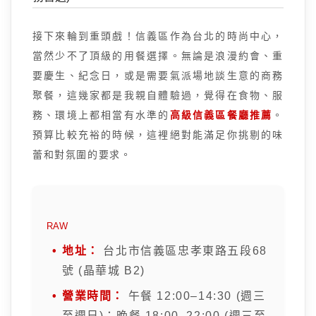
接下來輪到重頭戲！信義區作為台北的時尚中心，
當然少不了頂級的用餐選擇。無論是浪漫約會、重
要慶生、紀念日，或是需要氣派場地談生意的商務
聚餐，這幾家都是我親自體驗過，覺得在食物、服
務、環境上都相當有水準的
高級信義區餐廳推薦
。
預算比較充裕的時候，這裡絕對能滿足你挑剔的味
蕾和對氛圍的要求。
RAW
地址：
台北市信義區忠孝東路五段68
號 (晶華城 B2)
營業時間：
午餐 12:00–14:30 (週三
至週日)；晚餐 18:00–22:00 (週三至