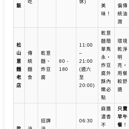
吃
休)
飯
美
偏傳
味！
統油
潤
乾意
麵簡
環境
松
11:00
單雋
乾淨
山
傳
乾意
–
永，
明
意
統
麵、
80 -
21:00
炸豆
亮，
麵
麵
炸豆
180
(週六
腐外
用餐
老
食
腐
至
酥內
較舒
店
20:00)
嫩必
適
點
麻醬
只賣
濃香
早午
招牌
06:30
不
餐
！
梁
涼
涼
–