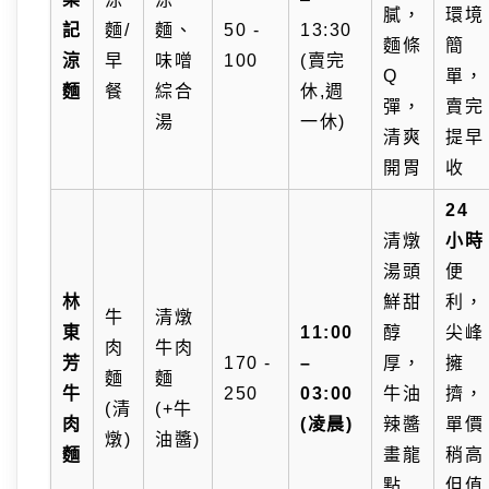
膩，
環境
記
麵/
麵、
50 -
13:30
麵條
簡
涼
早
味噌
100
(賣完
Q
單，
麵
餐
綜合
休,週
彈，
賣完
湯
一休)
清爽
提早
開胃
收
24
清燉
小時
湯頭
便
林
鮮甜
利，
牛
清燉
東
11:00
醇
尖峰
肉
牛肉
芳
170 -
–
厚，
擁
麵
麵
牛
250
03:00
牛油
擠，
(清
(+牛
肉
(凌晨)
辣醬
單價
燉)
油醬)
麵
畫龍
稍高
點
但值