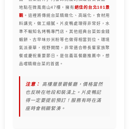
地點在微風南山47樓，擁有
絕佳的台北101景
觀
。這裡將傳統台菜精緻化、高端化，食材用
料講究，做工細膩。片皮鴨處理得非常好，水
準不輸知名烤鴨專門店。其他經典台菜如金錢
蝦餅、古早味炒米粉等也做得相當到位。環境
氣派豪華，視野開闊，非常適合帶長輩家族聚
餐或慶祝重要節日。是信義區餐廳推薦中，想
品嚐精緻台菜的首選。
注意：
高樓層景觀餐廳，價格當然
也反映在地段和裝潢上。片皮鴨記
得一定要提前預訂！服務有時在滿
座時會稍顯緊湊。