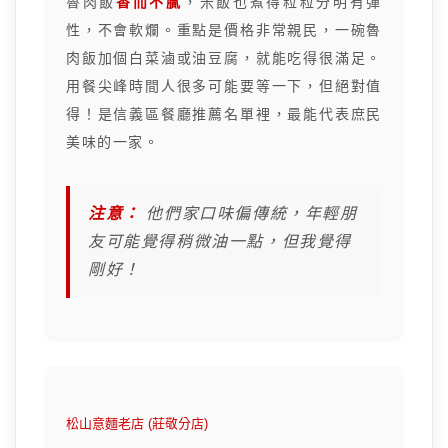
魯肉飯
香而不膩
，米飯也煮得粒粒分明有彈
性，不會軟爛。重點是價格非常親民，一碗魯
肉飯加個白菜滷或油豆腐，就能吃得很滿足。
用餐尖峰時間人很多可能要等一下，但絕對值
得！是信義區餐廳推薦名單裡，最能代表庶民
美味的一家。
注意：
他們家口味偏傳統，年輕朋
友可能覺得稍微油一點，但我覺得
剛好！
松山意麵老店 (莊敬分店)