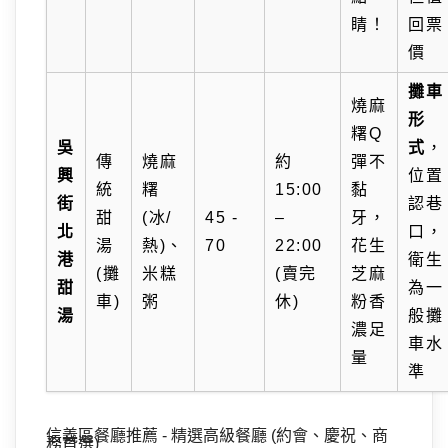
睛！
回票
價
攤車
燒麻
形
糬Q
吳
式
，
傳
燒麻
約
彈不
興
位置
統
糬
15:00
黏
街
認巷
甜
(冰/
45 -
–
牙，
北
口，
湯
熱)、
70
22:00
花生
港
衛生
(攤
米糕
(賣完
芝麻
甜
為一
車)
粥
休)
粉香
湯
般攤
濃足
車水
量
準
信義區餐廳推薦 - 精選高級餐廳 (約會、慶祝、商
務首選)