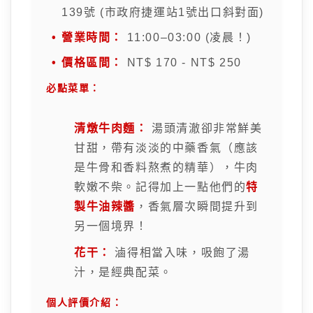
139號 (市政府捷運站1號出口斜對面)
營業時間：
11:00–03:00 (凌晨！)
價格區間：
NT$ 170 - NT$ 250
必點菜單：
清燉牛肉麵：
湯頭清澈卻非常鮮美
甘甜，帶有淡淡的中藥香氣（應該
是牛骨和香料熬煮的精華），牛肉
軟嫩不柴。記得加上一點他們的
特
製牛油辣醬
，香氣層次瞬間提升到
另一個境界！
花干：
滷得相當入味，吸飽了湯
汁，是經典配菜。
個人評價介紹：