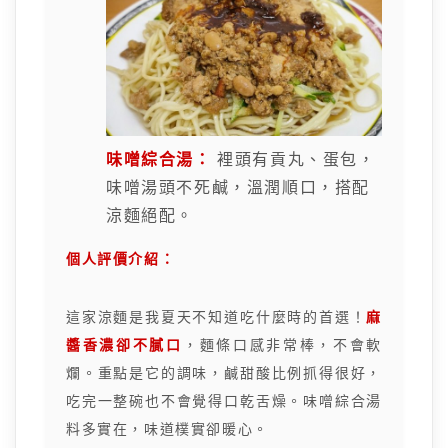
味噌綜合湯：
裡頭有貢丸、蛋包，
味噌湯頭不死鹹，溫潤順口，搭配
涼麵絕配。
個人評價介紹：
這家涼麵是我夏天不知道吃什麼時的首選！
麻
醬香濃卻不膩口
，麵條口感非常棒，不會軟
爛。重點是它的調味，鹹甜酸比例抓得很好，
吃完一整碗也不會覺得口乾舌燥。味噌綜合湯
料多實在，味道樸實卻暖心。