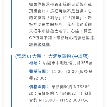
如果你追求極致正統的日式懷石或
頂級食材，這裡可能不是首選，它
的定位是「創意」和「趣味」。岩
板控溫需要點技巧，我有次顧著聊
天把牛小排煎太老了...心痛！算是
CP值還不錯，帶點玩心的體驗型
中
壢高級餐廳
。
(餐廳 6) 大魔 ‧ 大満足鍋物 (中壢店)
地址：
桃園市中壢區環北路365號
營業時間：
11:00–23:00 (最後點
餐22:00)
價格區間：
單點肉盤約 NT$380
起；海鮮盤約 NT$480起；套餐組
合約 NT$800 ~ NT$2,800+/人