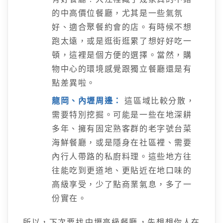
的中高價位餐廳，尤其是一些氣氛
好、適合聚餐約會的店。有時候不想
跑太遠，或是逛街逛累了想好好吃一
頓，這裡是個方便的選擇。當然，購
物中心的環境感覺跟獨立餐廳還是有
點差異啦。
龍岡、內壢周邊：
這區域比較分散，
需要特別挖掘。可能是一些在地深耕
多年、擁有固定熟客群的老字號台菜
海鮮餐廳，或是隱身在社區裡、需要
內行人帶路的私廚料理。這些地方往
往能吃到更道地、更貼近在地口味的
高級享受，少了點商業氣息，多了一
份實在。
所以，下次要找
中壢高級餐廳
，先想想你人在