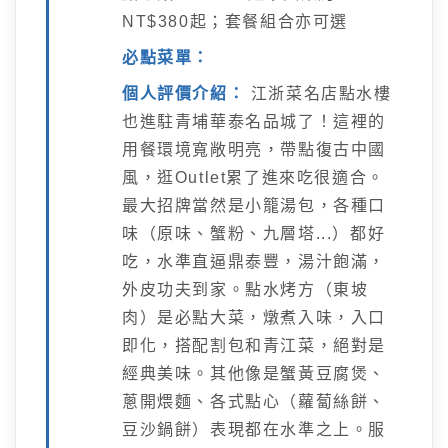
NT$380起；套餐組合亦可選
必點菜單：
個人評價介紹：
江浙菜名店點水樓
也進駐青埔華泰名品城了！這裡的
用餐環境寬敞明亮，帶點復古中國
風，逛Outlet累了進來吃很適合。
最大招牌當然是小籠湯包，各種口
味（原味、蟹粉、九層塔...）都好
吃，水準直逼鼎泰豐，湯汁飽滿，
外皮功夫到家。點水烤方（東坡
肉）是必點大菜，燉煮入味，入口
即化，搭配割包和青江菜，絕對是
經典美味。其他像是蟹黃豆腐煲、
蔥開煨麵、各式點心（蘿蔔絲餅、
豆沙鍋餅）表現都在水準之上。服