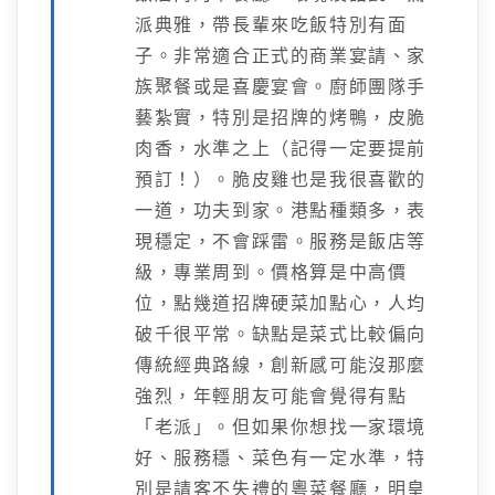
派典雅，帶長輩來吃飯特別有面
子。非常適合正式的商業宴請、家
族聚餐或是喜慶宴會。廚師團隊手
藝紮實，特別是招牌的烤鴨，皮脆
肉香，水準之上（記得一定要提前
預訂！）。脆皮雞也是我很喜歡的
一道，功夫到家。港點種類多，表
現穩定，不會踩雷。服務是飯店等
級，專業周到。價格算是中高價
位，點幾道招牌硬菜加點心，人均
破千很平常。缺點是菜式比較偏向
傳統經典路線，創新感可能沒那麼
強烈，年輕朋友可能會覺得有點
「老派」。但如果你想找一家環境
好、服務穩、菜色有一定水準，特
別是請客不失禮的粵菜餐廳，明皇