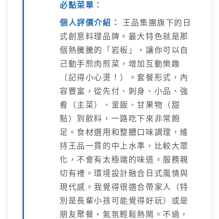
必點菜單：
個人評價介紹：
王品集團旗下的日
式創意料理品牌。最大特色就是那
個熱騰騰的「岩板」，讓你可以自
己動手煎肉煎菜，增加互動樂趣
（記得小心燙！）。套餐形式，內
容豐富，從先付、刺身、小品、強
肴（主菜）、釜飯、甘果物（甜
點）到飲料，一路吃下來非常飽
足。食材選用和整體口味調理，維
持王品一貫的中上水準，比較大眾
化，不會有太極端的味道。服務親
切有禮。環境設計融合日式風情與
現代感。我覺得很適合帶家人（特
別是長輩小孩可能覺得好玩）或是
朋友聚餐，氣氛輕鬆熱鬧。不過，