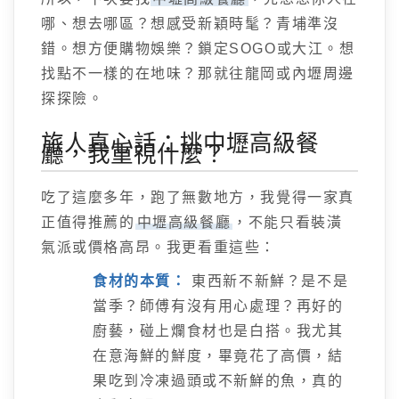
哪、想去哪區？想感受新穎時髦？青埔準沒
錯。想方便購物娛樂？鎖定SOGO或大江。想
找點不一樣的在地味？那就往龍岡或內壢周邊
探探險。
旅人真心話：挑中壢高級餐
廳，我重視什麼？
吃了這麼多年，跑了無數地方，我覺得一家真
正值得推薦的
中壢高級餐廳
，不能只看裝潢
氣派或價格高昂。我更看重這些：
食材的本質：
東西新不新鮮？是不是
當季？師傅有沒有用心處理？再好的
廚藝，碰上爛食材也是白搭。我尤其
在意海鮮的鮮度，畢竟花了高價，結
果吃到冷凍過頭或不新鮮的魚，真的