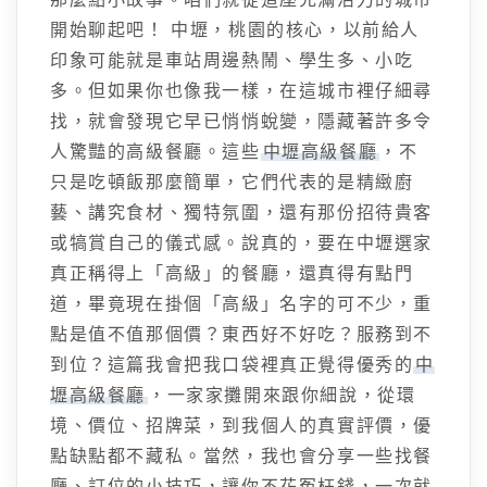
開始聊起吧！ 中壢，桃園的核心，以前給人
印象可能就是車站周邊熱鬧、學生多、小吃
多。但如果你也像我一樣，在這城市裡仔細尋
找，就會發現它早已悄悄蛻變，隱藏著許多令
人驚豔的高級餐廳。這些
中壢高級餐廳
，不
只是吃頓飯那麼簡單，它們代表的是精緻廚
藝、講究食材、獨特氛圍，還有那份招待貴客
或犒賞自己的儀式感。說真的，要在中壢選家
真正稱得上「高級」的餐廳，還真得有點門
道，畢竟現在掛個「高級」名字的可不少，重
點是值不值那個價？東西好不好吃？服務到不
到位？這篇我會把我口袋裡真正覺得優秀的
中
壢高級餐廳
，一家家攤開來跟你細說，從環
境、價位、招牌菜，到我個人的真實評價，優
點缺點都不藏私。當然，我也會分享一些找餐
廳、訂位的小技巧，讓你不花冤枉錢，一次就