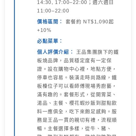
14:30, 17:00–22:00；週六週日
11:00–22:00
價格區間：
套餐約 NT$1,090起
+10%
必點菜單：
個人評價介紹：
王品集團旗下的鐵
板燒品牌，品質穩定度有一定保
證。設在購物中心裡，地點方便，
停車也容易。裝潢走時尚路線，鐵
板檯位子可以看師傅現場秀廚藝，
滿有趣的。套餐形式，從開胃菜、
湯品、主餐、櫻花蝦炒飯到甜點飲
料一應俱全，吃下來飽足感夠。服
務是王品一貫的親切有禮，流程順
暢。主餐選擇多樣，從牛、豬、