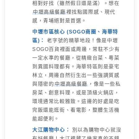
相對好找（雖然假日還是滿）。想在
中壢高級餐廳
裡找點國際感、現代
感，青埔絕對是首選。
中壢市區核心 (SOGO商圈、海華特
區)：
老字號的精華地段！像是中壢
SOGO百貨裡面或周邊，常駐不少有
一定水準的餐廳，從精緻台菜、粵菜
到異國料理都有。海華特區則是豪宅
林立，周邊自然衍生出一些強調質感
與隱密的
中壢高級餐廳
，像是一些私
房菜、創意料理，或是頂級火鍋店，
環境通常比較雅致。這邊的好處是吃
完飯還能逛街、看電影，整體生活機
能超便利。
大江購物中心：
別以為購物中心就沒
有好餐廳！大江裡藏了幾家真的不錯