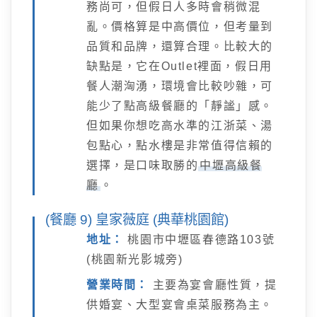
務尚可，但假日人多時會稍微混
亂。價格算是中高價位，但考量到
品質和品牌，還算合理。比較大的
缺點是，它在Outlet裡面，假日用
餐人潮洶湧，環境會比較吵雜，可
能少了點高級餐廳的「靜謐」感。
但如果你想吃高水準的江浙菜、湯
包點心，點水樓是非常值得信賴的
選擇，是口味取勝的
中壢高級餐
廳
。
(餐廳 9) 皇家薇庭 (典華桃園館)
地址：
桃園市中壢區春德路103號
(桃園新光影城旁)
營業時間：
主要為宴會廳性質，提
供婚宴、大型宴會桌菜服務為主。