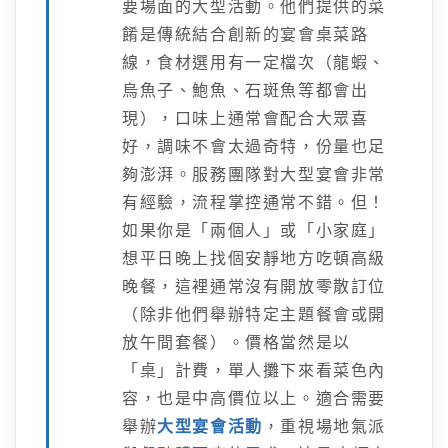
要場面的大型活動。他們提供的菜
餚是傳統結合創新的宴會桌菜路
線，食材選用有一定檔次（龍蝦、
烏魚子、鮑魚、石斑魚等都會出
現），口味上通常會配合大眾喜
好，調味不會太過奇特，份量也足
夠澎湃。服務團隊對大型宴會非常
有經驗，流程掌控通常不錯。但！
如果你是「兩個人」或「小家庭」
想平日晚上找個安靜地方吃頓高級
晚餐，這裡通常沒有開放零散訂位
（除非他們舉辦特定主題餐會或開
放午間套餐）。價格當然是以
「桌」計費，單人攤下來看菜色內
容，也是中高價位以上。適合需要
舉辦
大型宴會活動
，重視場地氣派