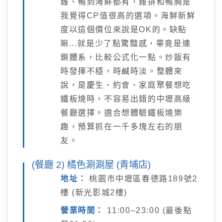
雞、鴨到海鮮都有，雞排和鴨胸是
我覺得CP值很高的選項。海鮮新鮮
度以這個價位來說是OK的。缺點
嘛...就是少了點驚豔感，畢竟是連
鎖體系，比較公式化一點。炒飯有
時發揮不穩，時鹹時淡。整體來
說，是慶生、約會、家庭聚餐想吃
鐵板燒時，不容易出錯的中壢高級
餐廳選擇。適合想體驗鐵板燒樂
趣，預算抓在一千多塊左右的朋
友。
(餐廳 2) 橘色涮涮屋 (青埔店)
地址：
桃園市中壢區春德路189號2
樓 (新光影城2樓)
營業時間：
11:00–23:00 (最後點