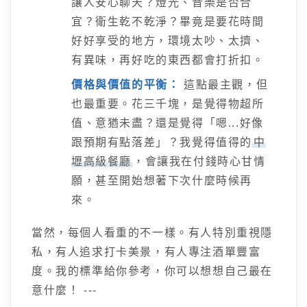
讓人安心聊天？燈光、音樂是否合
宜？衛生乾不乾淨？畢竟是要花時間
好好享受的地方，環境太吵、太擠、
有異味，再好吃的東西都會打折扣。
價格與價值的平衡：
這點最主觀，但
也最重要。花三千塊，是覺得物超所
值、意猶未盡？還是覺得「嗯...好像
跟預期有點落差」？我覺得值得的
中
壢高級餐廳
，會讓我在付錢時心甘情
願，甚至開始想著下次什麼時候再
來。
當然，每個人看重的不一樣。有人特別重視隱
私，有人追求打卡美景，有人專注酒單豐富
度。我的標準給你參考，你可以想想自己最在
意什麼！ ---