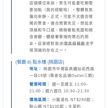
這個價位來說，男生可能要吃飽需
要加點（我的經驗啦）。整體氣氛
偏向安靜、正式，可能不太適合喧
鬧的聚會。適合預算充足，想追求
頂級和牛口感、精緻餐點氛圍和絕
佳景觀，體驗奢華燒肉懷石的朋
友。這家絕對是
中壢高級餐廳
金字
塔頂端的存在之一。
(餐廳 8) 點水樓 (桃園店)
地址：
桃園市中壢區高鐵站前西路
一段18號 (華泰名品城Outlet三期)
營業時間：
週一至週五 11:00–
21:00；週六週日 10:30–21:30
價格區間：
小籠湯包 NT$280起；
點心類 NT$100起；大菜約