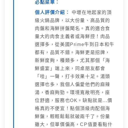
必點菜單：
個人評價介紹：
中壢在地起家的頂
級火鍋品牌，以大份量、高品質的
肉盤和海鮮拼盤聞名。真的適合食
量大的肉食主義者或海鮮控！肉品
選擇多，從美國Prime牛到日本和牛
都有，品質不錯。海鮮更是招牌，
新鮮度夠，種類多，尤其那個「海
鮮盛宴」端上來，同桌朋友都會
「哇」一聲，打卡效果十足。湯頭
選擇也多，我個人偏愛他們的麻辣
湯，香麻夠勁。環境寬敞明亮，座
位舒適，服務也OK。缺點就是...價
格真的不便宜！點個頂級肉配個海
鮮盤，輕輕鬆鬆就破兩千了。份量
雖大，但單價偏高，CP值要看點什