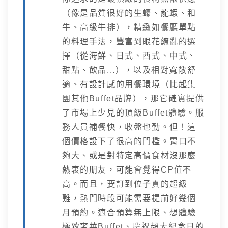
（像是品質很好的生蠔、龍蝦、和
牛、高級牛排），精緻如餐廳單點
的料理手法，豐富到眼花繚亂的選
擇（從海鮮、日式、西式、中式、
甜點、飲品...），以及相對寬敞舒
適、有設計感的用餐環境（比起集
團其他Buffet品牌），那它確實提供
了市場上少見的頂級Buffet體驗。服
務人員補餐快，收盤也勤。但！這
個價格設下了很高的門檻。胃口不
夠大、或是對特定高價食材沒那麼
熱衷的朋友，可能會覺得CP值不
高。而且，要訂到位子真的超級
難，熱門時段可能需要提前好幾個
月預約。適合預算無上限、想體驗
極致奢華Buffet、慶祝超大紀念日的