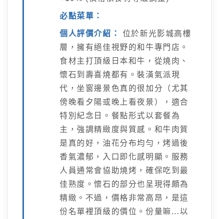
必點菜單：
個人評價介紹：
位於新光影城高樓
層，擁有絕佳視野的和牛專門店。
食材主打頂級日本和牛，從燒肉、
懷石到壽喜燒都有。裝潢氣派現
代，坐窗邊景色真的很加分（尤其
傍晚看夕陽或晚上看夜景），適合
特別紀念日。餐點形式以套餐為
主，強調精緻度與質感。和牛肉質
是真的好，油花分布均勻，烤過後
香氣濃郁，入口即化感明顯。服務
人員通常會協助燒烤，確保吃到最
佳熟度。懷石的部分也呈現得頗為
精緻。不過，價格非常高昂，是這
份名單裡頂級的價位。份量嘛...以