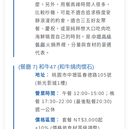
麼。另外，用餐高峰時間人很多，
比較吵雜，可能不適合追求極度安
靜浪漫的約會。適合三五好友聚
餐、慶祝，或是純粹想大口吃肉吃
海鮮犒賞自己的時刻。是
中壢高級
餐廳
火鍋界裡，分量與食材的豪邁
代表。
(餐廳 7) 和牛47 (和牛燒肉懷石)
地址：
桃園市中壢區春德路105號
(新光影城1樓)
營業時間：
午餐 12:00–15:00；晚
餐 17:30–22:00 (最後點餐20:30)
週一公休
價格區間：
套餐 NT$3,000起
+10% (價格依食材等級調整)