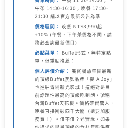
營業時間：
午餐 11:30-14:00；下
午茶 14:30-16:30；晚餐 17:30-
21:30 請以官方最新公告為準
價格區間：
晚餐 NT$3,990起
+10% (午餐、下午茶價格不同，請
務必查詢最新價目)
必點菜單：
Buffet形式，無特定點
單，但重點推薦：
個人評價介紹：
饗賓餐旅集團最新
的頂級Buffet旗艦品牌「饗 A Joy」
也進駐青埔新光影城！這絕對是目
前話題性最高的頂級吃到飽，號稱
台灣Buffet天花板。價格確實驚人，
晚餐直接衝破四千大關（還要加服
務費！）。值不值？老實說，如果
你追求的是最頂級的食材無限供應