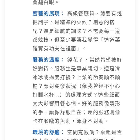
會翻白眼。
廚藝的展現：
高級餐廳嘛，總要有幾
把刷子。是精準的火候？創意的搭
配？還是細膩的調味？不需要每一道
都炫技，但至少要讓我覺得「這道菜
確實有功夫在裡面」。
服務的溫度：
錢花了，當然希望被好
好對待。服務生是專業親切，還是冷
冰冰或過度打擾？上菜的節奏順不順
暢？應對突發狀況（像我曾經不小心
打翻水杯...）的處理方式？這些細節
大大影響用餐心情。好的服務像隱形
的手，讓你舒服自在；差的服務則像
卡在喉嚨的魚刺，渾身不對勁。
環境的舒適：
空間寬敞嗎？桌距是否