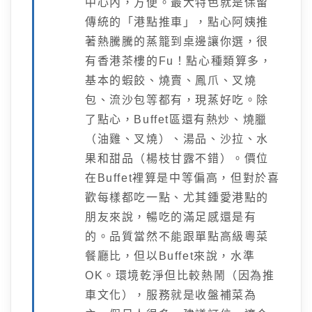
中心內，方便。最大特色就是保留
傳統的「港點推車」，點心阿姨推
著熱騰騰的蒸籠到桌邊讓你選，很
有香港茶樓的Fu！點心種類算多，
基本的蝦餃、燒賣、鳳爪、叉燒
包、流沙包等都有，現蒸好吃。除
了點心，Buffet區還有熱炒、燒臘
（油雞、叉燒）、湯品、沙拉、水
果和甜品（楊枝甘露不錯）。價位
在Buffet裡算是中等偏高，但對於喜
歡每樣都吃一點、尤其鍾愛港點的
朋友來說，暢吃的滿足感還是有
的。品質當然不能跟單點高級粵菜
餐廳比，但以Buffet來說，水準
OK。環境乾淨但比較熱鬧（因為推
車文化），服務就是收盤補菜為