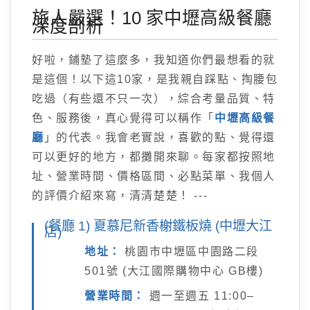
旅人嚴選！10 家中壢高級餐廳
深度剖析
好啦，鋪墊了這麼多，我知道你們最想看的就
是這個！以下這10家，是我親自踩點、掏腰包
吃過（有些還不只一次），綜合考量品質、特
色、服務後，真心覺得可以稱作「
中壢高級餐
廳
」的代表。我會老實說，喜歡的點、覺得還
可以更好的地方，都攤開來聊。每家都按照地
址、營業時間、價格區間、必點菜單、我個人
的評價介紹來寫，清清楚楚！ ---
(餐廳 1) 夏慕尼新香榭鐵板燒 (中壢大江
店)
地址：
桃園市中壢區中園路二段
501號 (大江國際購物中心 GB樓)
營業時間：
週一至週五 11:00–