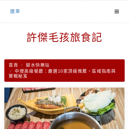
Skip
選単
to
content
許傑毛孩旅食記
首頁
碳水快樂站
中壢高級餐廳：嚴選10家頂級推薦，區域指南與
實戰秘笈