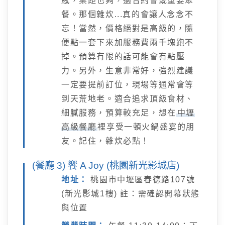
感，桌距也夠，適合約會或重要聚
餐。那個雜炊...真的會讓人念念不
忘！當然，價格絕對是高級的，隨
便點一套下來加服務費兩千塊跑不
掉。預算有限的話可能會有點壓
力。另外，生意非常好，強烈建議
一定要提前訂位，現場等通常會等
到天荒地老。適合追求頂級食材、
細膩服務，預算較充足，想在
中壢
高級餐廳
裡享受一頓火鍋盛宴的朋
友。記住，雜炊必點！
(餐廳 3) 饗 A Joy (桃園新光影城店)
地址：
桃園市中壢區春德路107號
(新光影城1樓) 註：需確認開幕狀態
與位置