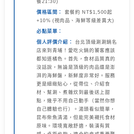
餐21:30)
價格區間：
套餐約 NT$1,500起
+10% (視肉品、海鮮等級差異大)
必點菜單：
個人評價介紹：
台北頂級涮涮鍋名
店來到青埔！愛吃火鍋的饕客應該
都知道橘色。首先，食材品質真的
沒話說，無論是頂級的肉品還是澎
湃的海鮮盤，新鮮度非常好。服務
更是細緻貼心，從帶位、介紹食
材、幫涮、煮雜炊到最後送上甜
點，幾乎不用自己動手（當然你想
自己體驗也行）。湯頭看似簡單，
昆布柴魚清湯，但能完美襯托食材
原味。環境寬敞舒適，裝潢有質