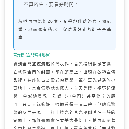
不算密集，要看好時間。
坑道內恆溫約20度，記得帶件薄外套，濕氣
重，地面偶有積水，穿防滑好走的鞋子是基
本！
莒光樓 (金門精神地標)
講到
金門旅遊景點
的代表作，莒光樓絕對是首選！
它就像金門的封面，印在郵票上、出現在各種宣傳
品裡。這座仿古宮殿式的建築，蓋在莒光湖邊的小
高地上，本身氣勢就夠驚人。白天登樓，視野超遼
闊，金城鎮景觀、烈嶼（小金門）甚至對岸的廈
門，只要天氣夠好，通通看得一清二楚。但讓我驚
豔的反而是晚上！打上燈光的莒光樓倒映在平靜的
湖面上，那個畫面實在太美太夢幻了。樓內展示著
金門的歷史變遷、風土民情，還有必看的「胡璉將