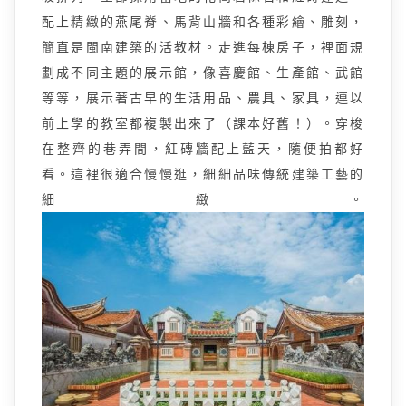
配上精緻的燕尾脊、馬背山牆和各種彩繪、雕刻，
簡直是閩南建築的活教材。走進每棟房子，裡面規
劃成不同主題的展示館，像喜慶館、生產館、武館
等等，展示著古早的生活用品、農具、家具，連以
前上學的教室都複製出來了（課本好舊！）。穿梭
在整齊的巷弄間，紅磚牆配上藍天，隨便拍都好
看。這裡很適合慢慢逛，細細品味傳統建築工藝的
細緻。