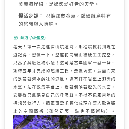
美麗海岸線，是攝影愛好者的天堂。
慢活步調：
脫離都市喧囂，體驗離島特有
的悠閒與人情味。
翟山坑道 (A級堡壘)
老天！第一次走進翟山坑道時，那種震撼我到現在
還記得。想像一下，整座花崗岩山被硬生生挖空，
只為了藏匿運補小艇！這可是當年國軍一鑿一斧、
耗時五年才完成的超級工程。走進坑道，迎面而來
的是帶著海水鹹味的涼風，還有打在岩壁上迴盪的
水聲。站在觀景平台上，看著倒映著燈光的水面，
安靜得只能聽見自己的呼吸聲。不得不佩服當年的
構想與執行力，把軍事需求轉化成現在讓人歎為觀
止的空間藝術（雖然初衷一點也不藝術啦）。