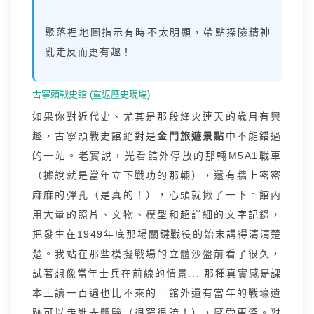
聚落裡地圖指示有時不太明顯，帶點探險精神
亂走反而更有趣！
古寧頭戰史館 (重返歷史現場)
如果你對近代史、尤其是那段烽火連天的歲月有興
趣，古寧頭戰史館絕對是
金門旅遊景點
中不能錯過
的一站。老實說，光看館外停放的那輛M5A1戰車
（據說就是當年立下戰功的那輛），還有牆上密密
麻麻的彈孔（是真的！），心頭就揪了一下。館內
用大量的照片、文物、模型和超詳細的文字記錄，
把發生在1949年底那場關鍵戰役的始末講得清清楚
楚。我站在那些模擬戰場的立體沙盤前看了很久，
試著想像當年士兵在前線的情景... 那種真實感是課
本上讀一百遍也比不來的。館外還有當年的戰壕遺
跡可以走進去體驗（很窄很暗！），感受更深。對