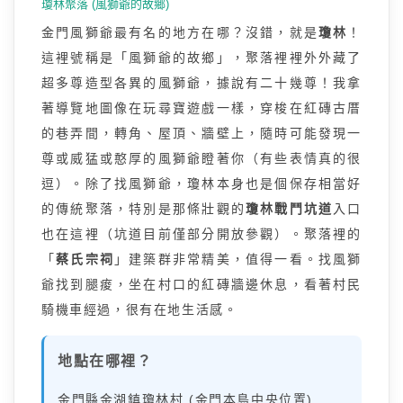
瓊林聚落 (風獅爺的故鄉)
金門風獅爺最有名的地方在哪？沒錯，就是
瓊林
！
這裡號稱是「風獅爺的故鄉」，聚落裡裡外外藏了
超多尊造型各異的風獅爺，據說有二十幾尊！我拿
著導覽地圖像在玩尋寶遊戲一樣，穿梭在紅磚古厝
的巷弄間，轉角、屋頂、牆壁上，隨時可能發現一
尊或威猛或憨厚的風獅爺瞪著你（有些表情真的很
逗）。除了找風獅爺，瓊林本身也是個保存相當好
的傳統聚落，特別是那條壯觀的
瓊林戰鬥坑道
入口
也在這裡（坑道目前僅部分開放參觀）。聚落裡的
「
蔡氏宗祠
」建築群非常精美，值得一看。找風獅
爺找到腿痠，坐在村口的紅磚牆邊休息，看著村民
騎機車經過，很有在地生活感。
地點在哪裡？
金門縣金湖鎮瓊林村 (金門本島中央位置)