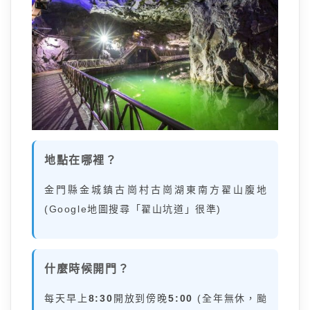
地點在哪裡？
金門縣金城鎮古崗村古崗湖東南方翟山腹地
(Google地圖搜尋「翟山坑道」很準)
什麼時候開門？
每天早上
8:30
開放到傍晚
5:00
(全年無休，颱