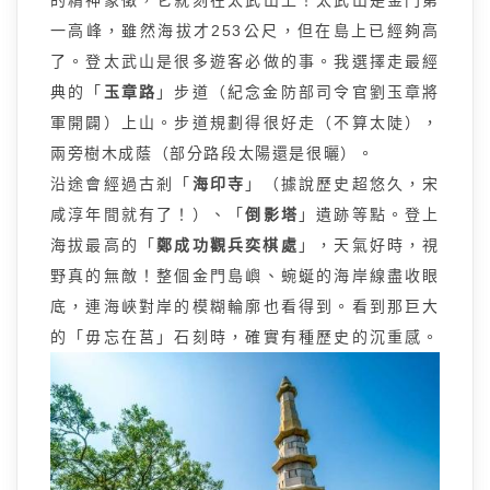
一高峰，雖然海拔才253公尺，但在島上已經夠高
了。登太武山是很多遊客必做的事。我選擇走最經
典的「
玉章路
」步道（紀念金防部司令官劉玉章將
軍開闢）上山。步道規劃得很好走（不算太陡），
兩旁樹木成蔭（部分路段太陽還是很曬）。
沿途會經過古剎「
海印寺
」（據說歷史超悠久，宋
咸淳年間就有了！）、「
倒影塔
」遺跡等點。登上
海拔最高的「
鄭成功觀兵奕棋處
」，天氣好時，視
野真的無敵！整個金門島嶼、蜿蜒的海岸線盡收眼
底，連海峽對岸的模糊輪廓也看得到。看到那巨大
的「毋忘在莒」石刻時，確實有種歷史的沉重感。