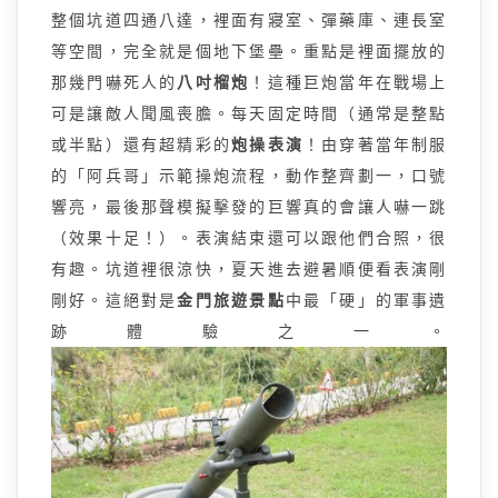
整個坑道四通八達，裡面有寢室、彈藥庫、連長室
等空間，完全就是個地下堡壘。重點是裡面擺放的
那幾門嚇死人的
八吋榴炮
！這種巨炮當年在戰場上
可是讓敵人聞風喪膽。每天固定時間（通常是整點
或半點）還有超精彩的
炮操表演
！由穿著當年制服
的「阿兵哥」示範操炮流程，動作整齊劃一，口號
響亮，最後那聲模擬擊發的巨響真的會讓人嚇一跳
（效果十足！）。表演結束還可以跟他們合照，很
有趣。坑道裡很涼快，夏天進去避暑順便看表演剛
剛好。這絕對是
金門旅遊景點
中最「硬」的軍事遺
跡體驗之一。