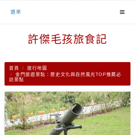
Skip
選単
to
content
許傑毛孩旅食記
首頁
旅行地圖
金門旅遊景點：歷史文化與自然風光TOP推薦必
訪景點