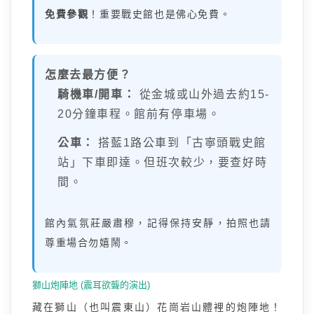
免費參觀
！重要戰史館也是佛心免費。
怎麼去最方便？
騎機車/開車：
從金城或山外過去約15-
20分鐘車程。館前有停車場。
公車：
搭藍1路公車到「古寧頭戰史館
站」下車即達。但班次較少，要查好時
間。
館內氣氛莊嚴肅穆，記得保持安靜，拍照也請
尊重場合勿嬉鬧。
獅山炮陣地 (震耳欲聾的演出)
藏在獅山（也叫震東山）花崗岩山體裡的炮陣地！