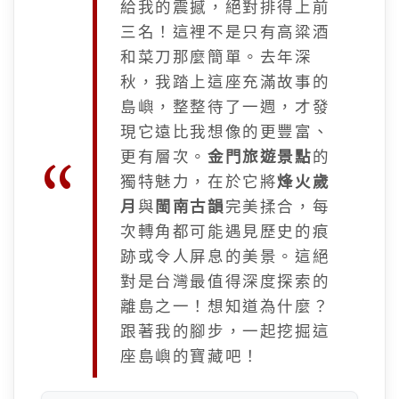
給我的震撼，絕對排得上前
三名！這裡不是只有高粱酒
和菜刀那麼簡單。去年深
秋，我踏上這座充滿故事的
島嶼，整整待了一週，才發
現它遠比我想像的更豐富、
更有層次。
金門旅遊景點
的
獨特魅力，在於它將
烽火歲
月
與
閩南古韻
完美揉合，每
次轉角都可能遇見歷史的痕
跡或令人屏息的美景。這絕
對是台灣最值得深度探索的
離島之一！想知道為什麼？
跟著我的腳步，一起挖掘這
座島嶼的寶藏吧！