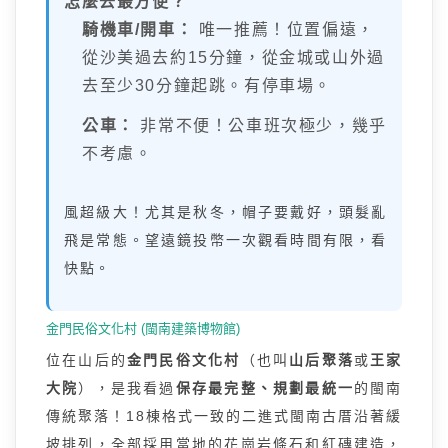
怎麼去最方便？
騎機車/開車：
唯一推薦！位置偏遠，
從沙美過去約15分鐘，從金城或山外過
去至少30分鐘起跳。有停車場。
公車：
非常不便！公車班次極少，幾乎
不考慮。
風超級大！尤其是秋冬，帽子要戴好，頭髮亂
飛是常態。望遠鏡投幣一次觀看時間有限，看
快點。
金門民俗文化村 (閩南建築博物館)
位在山后的
金門民俗文化村
（也叫
山后聚落
或
王家
大院
），是我看過
保存最完整、規劃最統一
的閩南
傳統聚落！18棟格式一致的二進式閩南古厝沿著緩
坡排列，全部採用當地的花崗岩條石和紅磚建造，