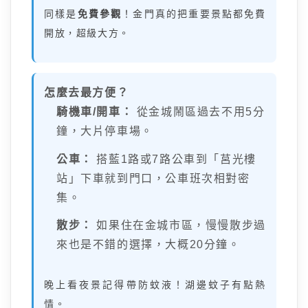
同樣是
免費參觀
！金門真的把重要景點都免費
開放，超級大方。
怎麼去最方便？
騎機車/開車：
從金城鬧區過去不用5分
鐘，大片停車場。
公車：
搭藍1路或7路公車到「莒光樓
站」下車就到門口，公車班次相對密
集。
散步：
如果住在金城市區，慢慢散步過
來也是不錯的選擇，大概20分鐘。
晚上看夜景記得帶防蚊液！湖邊蚊子有點熱
情。