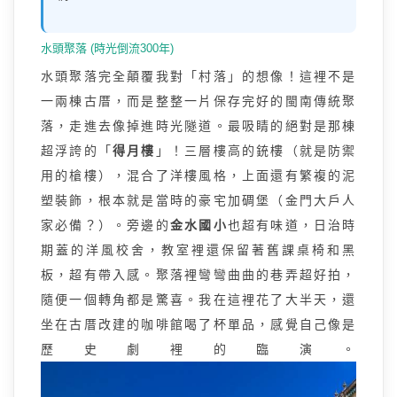
水頭聚落 (時光倒流300年)
水頭聚落完全顛覆我對「村落」的想像！這裡不是
一兩棟古厝，而是整整一片保存完好的閩南傳統聚
落，走進去像掉進時光隧道。最吸睛的絕對是那棟
超浮誇的「
得月樓
」！三層樓高的銃樓（就是防禦
用的槍樓），混合了洋樓風格，上面還有繁複的泥
塑裝飾，根本就是當時的豪宅加碉堡（金門大戶人
家必備？）。旁邊的
金水國小
也超有味道，日治時
期蓋的洋風校舍，教室裡還保留著舊課桌椅和黑
板，超有帶入感。聚落裡彎彎曲曲的巷弄超好拍，
隨便一個轉角都是驚喜。我在這裡花了大半天，還
坐在古厝改建的咖啡館喝了杯單品，感覺自己像是
歷史劇裡的臨演。