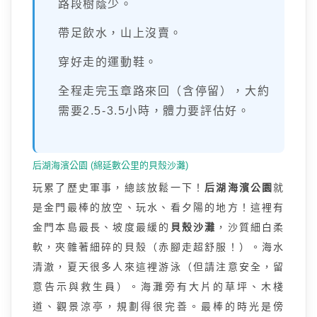
路段樹蔭少。
帶足飲水，山上沒賣。
穿好走的運動鞋。
全程走完玉章路來回（含停留），大約
需要2.5-3.5小時，體力要評估好。
后湖海濱公園 (綿延數公里的貝殼沙灘)
玩累了歷史軍事，總該放鬆一下！
后湖海濱公園
就
是金門最棒的放空、玩水、看夕陽的地方！這裡有
金門本島最長、坡度最緩的
貝殼沙灘
，沙質細白柔
軟，夾雜著細碎的貝殼（赤腳走超舒服！）。海水
清澈，夏天很多人來這裡游泳（但請注意安全，留
意告示與救生員）。海灘旁有大片的草坪、木棧
道、觀景涼亭，規劃得很完善。最棒的時光是傍