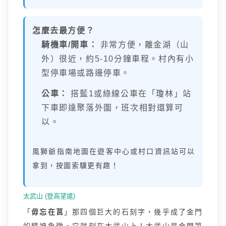
怎麼去最方便？
騎機車/開車：
非常方便，離金湖（山
外）很近，約5-10分鐘車程。村內有小
型停車場或路邊停車。
公車：
搭藍1或綠線公車在「瓊林」站
下車即達聚落外圍，班次相對還算可
以。
風獅爺指南地圖在遊客中心或村口資訊站可以
拿到，按圖索驥更有趣！
太武山 (登高望遠)
「
毋忘在莒
」那四個巨大的石刻字，幾乎成了金門
的精神象徵，它就刻在太武山上！太武山是金門第