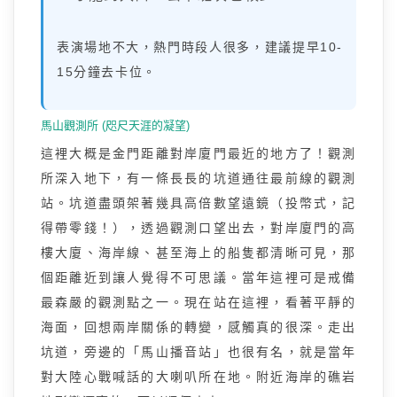
表演場地不大，熱門時段人很多，建議提早10-
15分鐘去卡位。
馬山觀測所 (咫尺天涯的凝望)
這裡大概是金門距離對岸廈門最近的地方了！觀測
所深入地下，有一條長長的坑道通往最前線的觀測
站。坑道盡頭架著幾具高倍數望遠鏡（投幣式，記
得帶零錢！），透過觀測口望出去，對岸廈門的高
樓大廈、海岸線、甚至海上的船隻都清晰可見，那
個距離近到讓人覺得不可思議。當年這裡可是戒備
最森嚴的觀測點之一。現在站在這裡，看著平靜的
海面，回想兩岸關係的轉變，感觸真的很深。走出
坑道，旁邊的「馬山播音站」也很有名，就是當年
對大陸心戰喊話的大喇叭所在地。附近海岸的礁岩