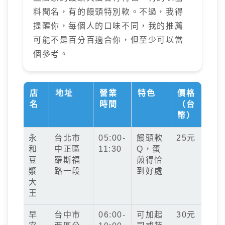
料聞名，有的饅頭特別軟。不過，我得
提醒你，每個人的口味不同，我的推薦
可能不是百分百適合你，但至少可以當
個參考。
店
地址
營業
特色
價格
名
時間
（台
幣）
永
台北市
05:00-
饅頭軟
25元
和
中正區
11:30
Q，蛋
豆
羅斯福
煎得恰
漿
路一段
到好處
大
王
早
台中市
06:00-
可加起
30元