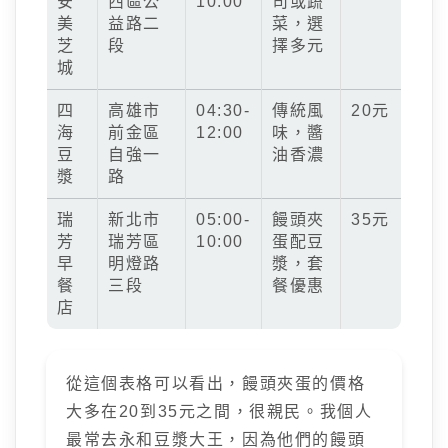
安
西區公
10:00
司或蔬
美
益路二
菜，選
芝
段
擇多元
城
四
高雄市
04:30-
傳統風
20元
海
前金區
12:00
味，醬
豆
自強一
油香濃
漿
路
瑞
新北市
05:00-
饅頭夾
35元
芳
瑞芳區
10:00
蛋配豆
早
明燈路
漿，套
餐
三段
餐優惠
店
從這個表格可以看出，饅頭夾蛋的價格
大多在20到35元之間，很親民。我個人
最常去永和豆漿大王，因為他們的饅頭