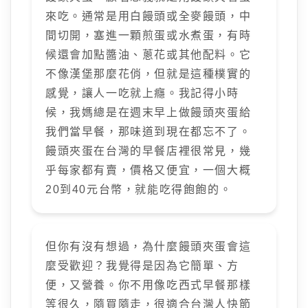
來吃。通常是用白饅頭或全麥饅頭，中
間切開，塞進一顆煎蛋或水煮蛋，有時
候還會加點醬油、蔥花或其他配料。它
不像漢堡那麼花俏，但就是這種樸實的
感覺，讓人一吃就上癮。我記得小時
候，我媽總是在週末早上做饅頭夾蛋給
我們當早餐，那味道到現在都忘不了。
饅頭夾蛋在台灣的早餐店裡很常見，幾
乎每家都有賣，價格又便宜，一個大概
20到40元台幣，就能吃得飽飽的。
但你有沒有想過，為什麼饅頭夾蛋會這
麼受歡迎？我覺得是因為它簡單、方
便，又營養。你不用像吃西式早餐那樣
等很久，隨買隨走，很適合台灣人快節