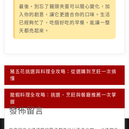
最後，別忘了饅頭夾蛋可以隨心變化，加
入你的創意，讓它更適合你的口味。生活
已經夠忙了，吃個好吃的早餐，能讓一整
天都亮起來。
文
豬五花挑選與料理全攻略：從選購到烹飪一次搞
章
懂
導
覽
龍蝦料理全攻略：挑選、烹飪與餐廳推薦一次掌
握
發佈留言