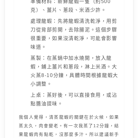
準備材料：新鮮龍蝦一隻（約500
克）、薑片、蔥段、米酒少許。
處理龍蝦：先將龍蝦清洗乾淨，用剪
刀從背部剪開，去除腸泥。這個步驟
很重要，如果沒清乾淨，可能會影響
味道。
蒸製：在蒸鍋中加水燒開，放入龍
蝦，鋪上薑片和蔥段，淋上米酒。大
火蒸8-10分鐘，具體時間根據龍蝦大
小調整。
上桌：蒸好後，可以直接食用，或沾
點醬油提味。
我個人覺得，清蒸龍蝦的關鍵在於火候，如果
蒸太久，肉會變老。有一次我蒸了12分鐘，結
果龍蝦肉有點乾，沒那麼多汁。所以建議新手