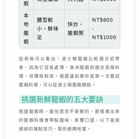
蝦
本
體型較
NT$600
地
快炒、
小，鮮味
-
龍
龍蝦粥
足
NT$1000
蝦
從表格可以看出，波士頓龍蝦比較適合初學
者，因為它容易處理。澳洲龍蝦則適合高級料
理，但價格較高。我建議如果你是第一次嘗試
龍蝦料理，可以從波士頓龍蝦開始。
挑選新鮮龍蝦的五大要訣
挑選龍蝦時，最怕買到不新鮮的，那樣煮出來
的龍蝦料理會帶點腥味，影響口感。以下是我
總結的幾點技巧，幫你避開地雷。