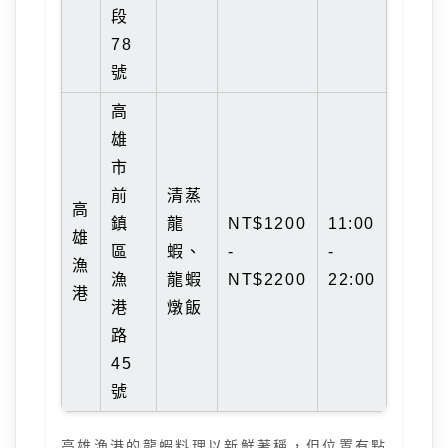
段
78
號
高
雄
市
前
清蒸
高
鎮
龍
NT$1200
11:00
雄
區
蝦、
-
-
漁
漁
龍蝦
NT$2200
22:00
港
港
燉飯
路
45
號
高雄漁港的龍蝦料理以新鮮著稱，但位置有點