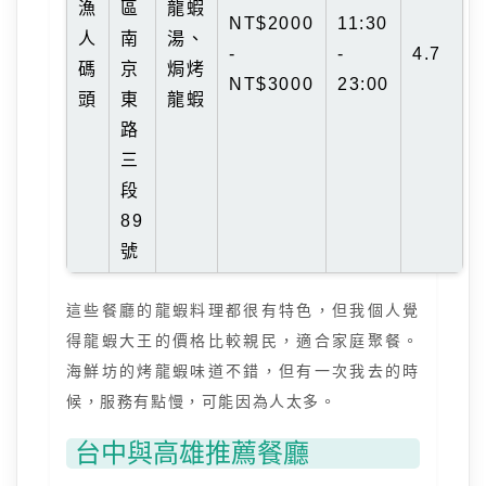
漁
區
龍蝦
NT$2000
11:30
人
南
湯、
-
-
4.7
碼
京
焗烤
NT$3000
23:00
頭
東
龍蝦
路
三
段
89
號
這些餐廳的龍蝦料理都很有特色，但我個人覺
得龍蝦大王的價格比較親民，適合家庭聚餐。
海鮮坊的烤龍蝦味道不錯，但有一次我去的時
候，服務有點慢，可能因為人太多。
台中與高雄推薦餐廳