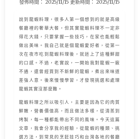
發佈時間：
2025/11/15
更新時間：
2025/11/15
說到龍蝦料理，很多人第一個想到的就是高級
餐廳裡的奢華大餐，但其實龍蝦料理不一定非
得花大錢，只要掌握一些技巧，在家也能輕鬆
做出美味。我自己就是個龍蝦愛好者，從第一
次在夜市吃到龍蝦料理後，就迷上了這種鮮甜
的口感。不過，老實說，一開始我對龍蝦一竅
不通，還曾經買到不新鮮的龍蝦，煮出來味道
差強人意。後來慢慢學習，才發現挑選和處理
龍蝦其實沒那麼難。
龍蝦料理之所以吸引人，主要是因為它的肉質
鮮嫩，營養價值高，而且做法多樣，從清蒸到
烤製，每一種都能帶出不同的風味。今天這篇
文章，我會分享我的經驗，從龍蝦的種類、挑
選方法，到常見的烹飪技巧和台灣各地的餐廳