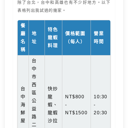
除了台北，台中和高雄也有不少好地方。以下
表格列出我試過的幾家。
餐
特色
廳
地
價格範圍
營業
龍蝦
名
址
（每人）
時間
料理
稱
台
中
市
西
台
快炒
區
中
龍
NT$800
10:30
公
海
蝦、
-
-
益
鮮
龍蝦
NT$1500
20:30
路
屋
沙拉
二