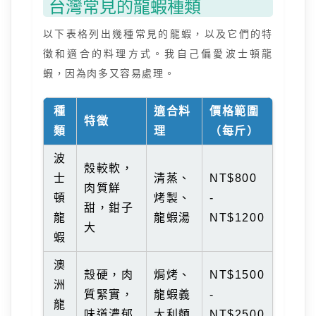
台灣常見的龍蝦種類
以下表格列出幾種常見的龍蝦，以及它們的特
徵和適合的料理方式。我自己偏愛波士頓龍
蝦，因為肉多又容易處理。
種
適合料
價格範圍
特徵
類
理
（每斤）
波
殼較軟，
士
清蒸、
NT$800
肉質鮮
頓
烤製、
-
甜，鉗子
龍
龍蝦湯
NT$1200
大
蝦
澳
殼硬，肉
焗烤、
NT$1500
洲
質緊實，
龍蝦義
-
龍
味道濃郁
大利麵
NT$2500