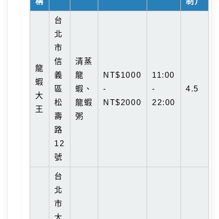
稱
制）
台
北
市
信
清蒸
龍
義
龍
NT$1000
11:00
蝦
區
蝦、
-
-
4.5
大
松
龍蝦
NT$2000
22:00
王
壽
粥
路
12
號
台
北
市
大