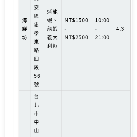
安
烤龍
區
海
蝦、
NT$1500
10:00
忠
鮮
龍蝦
-
-
4.3
孝
坊
義大
NT$2500
21:00
東
利麵
路
四
段
56
號
台
北
市
中
山