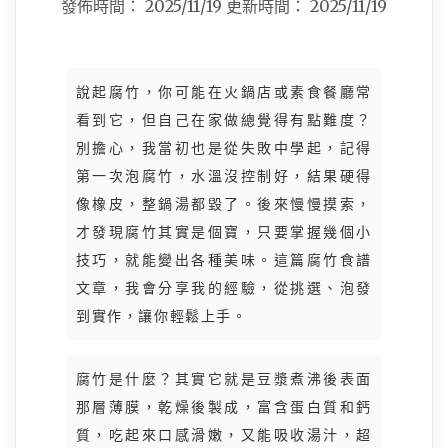
發佈時間：
2025/11/19
更新時間：
2025/11/19
說起腐竹，你可能在火鍋店或素食餐廳常
看到它，但自己在家做總覺得有點難度？
別擔心，我當初也是從失敗中學起，記得
第一次泡腐竹，水溫沒控制好，結果硬得
像橡皮，整鍋湯都毀了。後來慢慢摸索，
才發現腐竹其實是個寶，只要掌握幾個小
技巧，就能變出各種美味。這篇腐竹食譜
文章，我會分享我的經驗，從挑選、泡發
到實作，讓你輕鬆上手。
腐竹是什麼？其實它就是豆漿煮沸後表面
那層薄膜，乾燥後製成，富含蛋白質和鈣
質，吃起來口感滑嫩，又能吸收湯汁，超