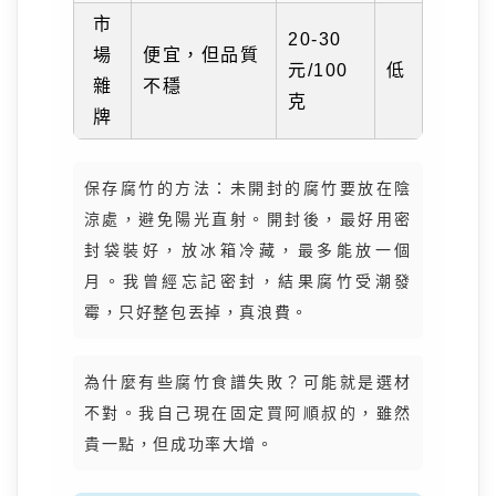
市
20-30
場
便宜，但品質
元/100
低
雜
不穩
克
牌
保存腐竹的方法：未開封的腐竹要放在陰
涼處，避免陽光直射。開封後，最好用密
封袋裝好，放冰箱冷藏，最多能放一個
月。我曾經忘記密封，結果腐竹受潮發
霉，只好整包丟掉，真浪費。
為什麼有些腐竹食譜失敗？可能就是選材
不對。我自己現在固定買阿順叔的，雖然
貴一點，但成功率大增。