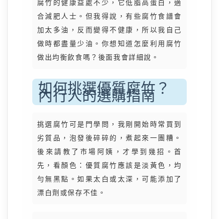
腐竹的健康益處不少，它低脂高蛋白，適
合減肥人士。但我得說，有些腐竹食譜會
加太多油，反而變得不健康，所以我自己
做時都盡量少油。你想知道怎麼利用腐竹
做出均衡飲食嗎？後面我會詳細說。
如何挑選優質腐竹？
內行人的選購指南
挑選腐竹可是門學問，我剛開始時常買到
劣質品，泡發後碎碎的，煮起來一團糟。
後來請教了市場阿姨，才學到幾招。首
先，看顏色：優質腐竹應該是淡黃色，均
勻無黑點。如果太白或太深，可能添加了
漂白劑或保存不佳。