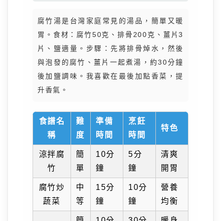
腐竹湯是台灣家庭常見的湯品，簡單又暖
胃。食材：腐竹50克、排骨200克、薑片3
片、鹽適量。步驟：先將排骨焯水，然後
與泡發的腐竹、薑片一起煮湯，約30分鐘
後加鹽調味。我喜歡在最後加點香菜，提
升香氣。
食譜名
難
準備
烹飪
特色
稱
度
時間
時間
涼拌腐
簡
10分
5分
清爽
竹
單
鐘
鐘
開胃
腐竹炒
中
15分
10分
營養
蔬菜
等
鐘
鐘
均衡
簡
10分
30分
暖身