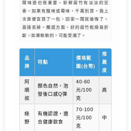
聞味道也很重要，新鮮腐竹有淡淡的豆
香，如果有酸味或霉味，千萬別買。我上
次貪便宜買了一包，回家一聞就後悔了，
直接丟掉。觸感方面，好的腐竹乾燥易折
斷，如果軟軟的，可能受潮了。
推
品
價格範
特點
薦
牌
圍(台幣)
度
阿
40-60
顏色自然，泡
順
元/100
高
發後口感Q彈
叔
克
70-100
綠
有機認證，適
元/100
中
野
合健康飲食
克