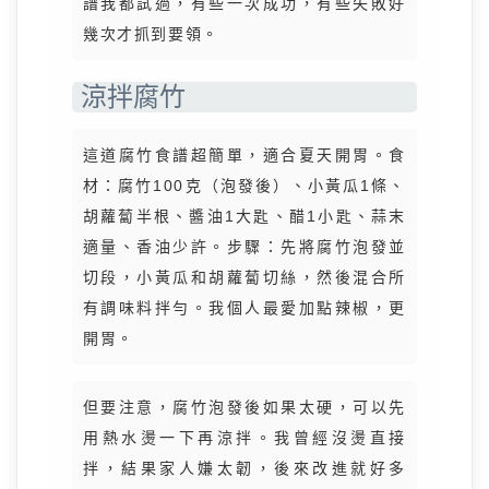
譜我都試過，有些一次成功，有些失敗好
幾次才抓到要領。
涼拌腐竹
這道腐竹食譜超簡單，適合夏天開胃。食
材：腐竹100克（泡發後）、小黃瓜1條、
胡蘿蔔半根、醬油1大匙、醋1小匙、蒜末
適量、香油少許。步驟：先將腐竹泡發並
切段，小黃瓜和胡蘿蔔切絲，然後混合所
有調味料拌勻。我個人最愛加點辣椒，更
開胃。
但要注意，腐竹泡發後如果太硬，可以先
用熱水燙一下再涼拌。我曾經沒燙直接
拌，結果家人嫌太韌，後來改進就好多