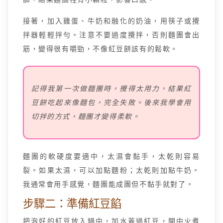
接著，加入雞蛋、牛奶和融化的奶油，用筷子或攪
拌器輕輕拌勻。注意不要過度攪拌，否則麵團會出
筋，變得很有嚼勁，不像紅豆餅該有的鬆軟。
記得我第一次做麵團時，攪得太用力，結果紅
豆餅吃起來像麵包，完全失敗。後來我學會用
切拌的方式，麵團才變得柔軟。
麵團的軟硬度要適中，太濕會黏手，太乾則容易
裂。如果太濕，可以加點麵粉；太乾則加點牛奶。
我通常會用手感覺，麵團能成團但不黏手就對了。
步驟二：準備紅豆餡
把泡好的紅豆放入鍋中，加水蓋過紅豆，開中火煮