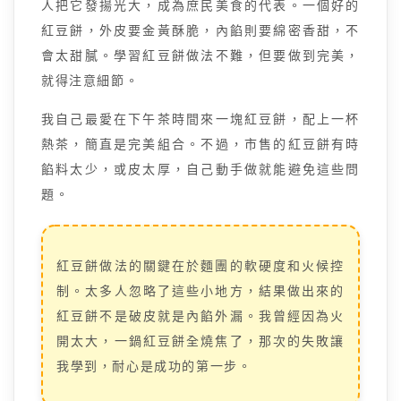
人把它發揚光大，成為庶民美食的代表。一個好的
紅豆餅，外皮要金黃酥脆，內餡則要綿密香甜，不
會太甜膩。學習紅豆餅做法不難，但要做到完美，
就得注意細節。
我自己最愛在下午茶時間來一塊紅豆餅，配上一杯
熱茶，簡直是完美組合。不過，市售的紅豆餅有時
餡料太少，或皮太厚，自己動手做就能避免這些問
題。
紅豆餅做法的關鍵在於麵團的軟硬度和火候控
制。太多人忽略了這些小地方，結果做出來的
紅豆餅不是破皮就是內餡外漏。我曾經因為火
開太大，一鍋紅豆餅全燒焦了，那次的失敗讓
我學到，耐心是成功的第一步。