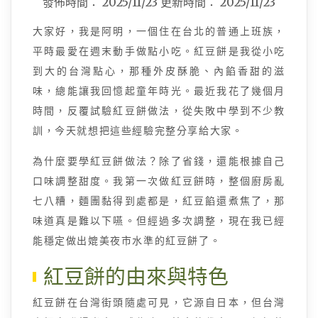
發佈時間：
2025/11/23
更新時間：
2025/11/23
大家好，我是阿明，一個住在台北的普通上班族，
平時最愛在週末動手做點小吃。紅豆餅是我從小吃
到大的台灣點心，那種外皮酥脆、內餡香甜的滋
味，總能讓我回憶起童年時光。最近我花了幾個月
時間，反覆試驗紅豆餅做法，從失敗中學到不少教
訓，今天就想把這些經驗完整分享給大家。
為什麼要學紅豆餅做法？除了省錢，還能根據自己
口味調整甜度。我第一次做紅豆餅時，整個廚房亂
七八糟，麵團黏得到處都是，紅豆餡還煮焦了，那
味道真是難以下嚥。但經過多次調整，現在我已經
能穩定做出媲美夜市水準的紅豆餅了。
紅豆餅的由來與特色
紅豆餅在台灣街頭隨處可見，它源自日本，但台灣