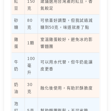
紅
150
建議選用台灣產的紅豆，香
豆
克
氣較足
砂
80
可依喜好調整，但我試過減
糖
克
糖到50克，味道就差了點
雞
室溫雞蛋較好，避免冰的影
1顆
蛋
響麵團
100
牛
可以用水代替，但牛奶能讓
毫
奶
皮更香
升
奶
30
融化後使用，有助於酥脆度
油
克
泡
打
5克
幫助麵團膨鬆，不可省略