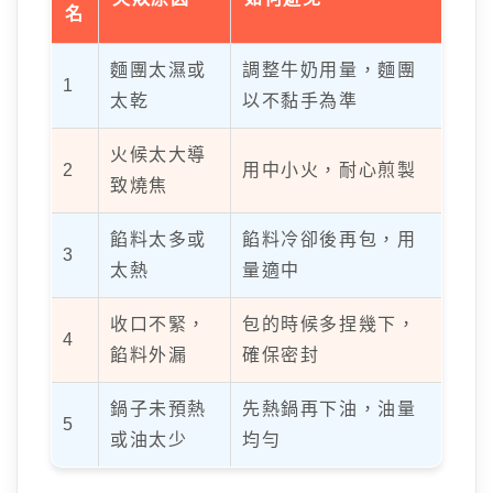
名
麵團太濕或
調整牛奶用量，麵團
1
太乾
以不黏手為準
火候太大導
2
用中小火，耐心煎製
致燒焦
餡料太多或
餡料冷卻後再包，用
3
太熱
量適中
收口不緊，
包的時候多捏幾下，
4
餡料外漏
確保密封
鍋子未預熱
先熱鍋再下油，油量
5
或油太少
均勻