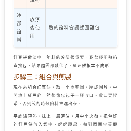
拌勻
冷
放涼
卻
後使
熱的餡料會讓麵團難包
餡
用
料
紅豆餅做法中，餡料的冷卻很重要。我曾經用熱餡
直接包，結果麵團都融化了，紅豆餅根本不成形。
步驟三：組合與煎製
現在來組合紅豆餅。取一小團麵團，壓成圓片，中
間放上紅豆餡，然後像包包子一樣收口。收口要捏
緊，否則煎的時候餡料會漏出來。
平底鍋預熱，抹上一層薄油，用中小火煎。把包好
的紅豆餅放入鍋中，輕輕壓扁，煎到兩面金黃即