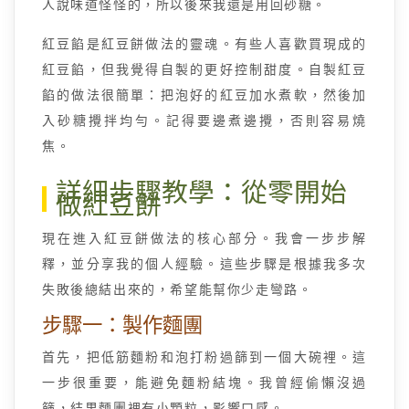
人說味道怪怪的，所以後來我還是用回砂糖。
紅豆餡是紅豆餅做法的靈魂。有些人喜歡買現成的
紅豆餡，但我覺得自製的更好控制甜度。自製紅豆
餡的做法很簡單：把泡好的紅豆加水煮軟，然後加
入砂糖攪拌均勻。記得要邊煮邊攪，否則容易燒
焦。
詳細步驟教學：從零開始
做紅豆餅
現在進入紅豆餅做法的核心部分。我會一步步解
釋，並分享我的個人經驗。這些步驟是根據我多次
失敗後總結出來的，希望能幫你少走彎路。
步驟一：製作麵團
首先，把低筋麵粉和泡打粉過篩到一個大碗裡。這
一步很重要，能避免麵粉結塊。我曾經偷懶沒過
篩，結果麵團裡有小顆粒，影響口感。