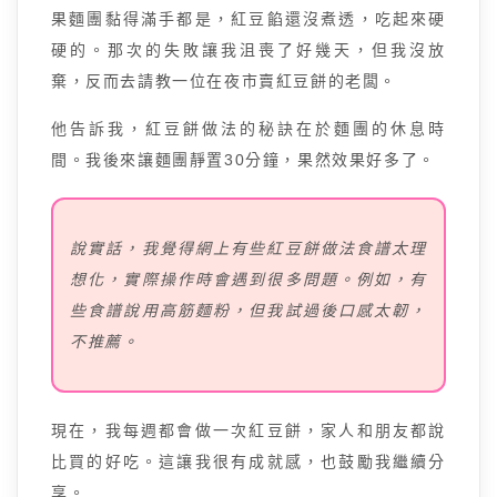
果麵團黏得滿手都是，紅豆餡還沒煮透，吃起來硬
硬的。那次的失敗讓我沮喪了好幾天，但我沒放
棄，反而去請教一位在夜市賣紅豆餅的老闆。
他告訴我，紅豆餅做法的秘訣在於麵團的休息時
間。我後來讓麵團靜置30分鐘，果然效果好多了。
說實話，我覺得網上有些紅豆餅做法食譜太理
想化，實際操作時會遇到很多問題。例如，有
些食譜說用高筋麵粉，但我試過後口感太韌，
不推薦。
現在，我每週都會做一次紅豆餅，家人和朋友都說
比買的好吃。這讓我很有成就感，也鼓勵我繼續分
享。