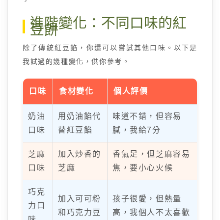
進階變化：不同口味的紅
豆餅
除了傳統紅豆餡，你還可以嘗試其他口味。以下是
我試過的幾種變化，供你參考。
口味
食材變化
個人評價
奶油
用奶油餡代
味道不錯，但容易
口味
替紅豆餡
膩，我給7分
芝麻
加入炒香的
香氣足，但芝麻容易
口味
芝麻
焦，要小心火候
巧克
加入可可粉
孩子很愛，但熱量
力口
和巧克力豆
高，我個人不太喜歡
味