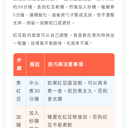
約30分鐘，直到紅豆軟爛。然後加入砂糖，繼續煮
5分鐘，讓糖融化。最後用勺子壓成泥狀，但不要壓
太碎，保留一些顆粒口感更好。
紅豆餡的甜度可以自己調整。我喜歡在煮的時候加
一點鹽，這樣能平衡甜味，吃起來不膩。
步
描述
技巧與注意事項
驟
煮
中火
如果紅豆還沒軟，可以再多
紅
煮30
煮一會，但別煮太久，否則
豆
分鐘
會太爛
加入
加
糖要在紅豆軟後加，否則紅
砂糖
糖
豆不易煮軟