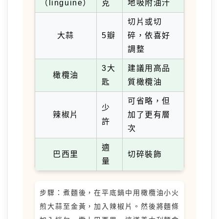
（linguine）
克
地吸附油汁
切片或切
大蒜
5瓣
碎，依喜好
調整
3大
建議用高品
橄欖油
匙
質橄欖油
可省略，但
少
辣椒片
加了更有層
許
次
適
巴西里
切碎裝飾
量
步驟：煮麵後，在平底鍋中用橄欖油小火
煎大蒜至金黃，加入辣椒片。然後將麵條