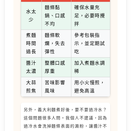
麵條黏
確保水量充
水太
鍋、口感
足，必要時攪
少
不均
拌
煮麵
麵條軟
參考包裝指
時間
爛，失去
示，並定期試
過長
彈性
吃
醬汁
整體口感
加入煮麵水調
太濃
厚重
稀
大蒜
苦味影響
用小火慢煎，
煎焦
風味
避免高溫
另外，義大利麵煮好後，要不要過冷水？
這個問題很多人問。我個人不建議，因為
過冷水會洗掉麵條表面的澱粉，讓醬汁不