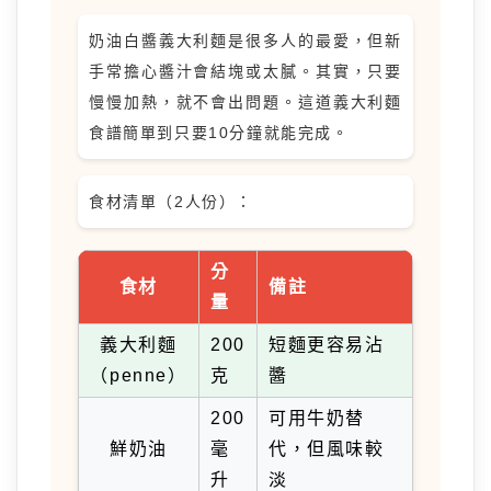
奶油白醬義大利麵是很多人的最愛，但新
手常擔心醬汁會結塊或太膩。其實，只要
慢慢加熱，就不會出問題。這道義大利麵
食譜簡單到只要10分鐘就能完成。
食材清單（2人份）：
分
食材
備註
量
義大利麵
200
短麵更容易沾
（penne）
克
醬
200
可用牛奶替
鮮奶油
毫
代，但風味較
升
淡