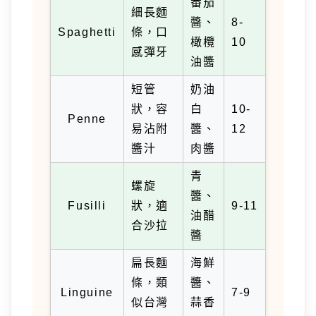
番茄
細長麵
醬、
8-
Spaghetti
條，口
橄欖
10
感彈牙
油醬
短管
奶油
狀，容
白
10-
Penne
易沾附
醬、
12
醬汁
肉醬
青
螺旋
醬、
Fusilli
狀，適
9-11
油醋
合沙拉
醬
扁長麵
海鮮
條，類
醬、
Linguine
7-9
似台灣
蒜香