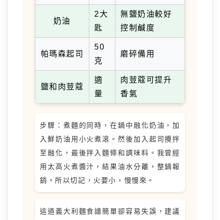
2大
無鹽奶油較好
奶油
匙
控制鹹度
50
帕瑪森起司
磨碎備用
克
適
肉荳蔻可提升
鹽和肉荳蔻
量
香氣
步驟：煮麵的同時，在鍋中融化奶油，加
入鮮奶油用小火煮滾。然後加入起司攪拌
至融化，最後拌入麵條和調味料。我曾經
用太高火煮醬汁，結果油水分離，整鍋報
銷。所以切記，火要小，慢慢來。
這道義大利麵食譜簡單卻容易失誤，建議