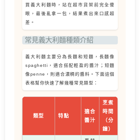
買義大利麵時，站在超市貨架前完全傻
眼，最後亂拿一包，結果煮出來口感超
差。
常見義大利麵種類介紹
義大利麵主要分為長麵和短麵，長麵像
spaghetti，適合搭配輕盈的醬汁；短麵
像penne，則適合濃稠的醬料。下面這個
表格幫你快速了解幾種常見類型：
烹煮
適合
時間
類型
特點
醬汁
（分
鐘）