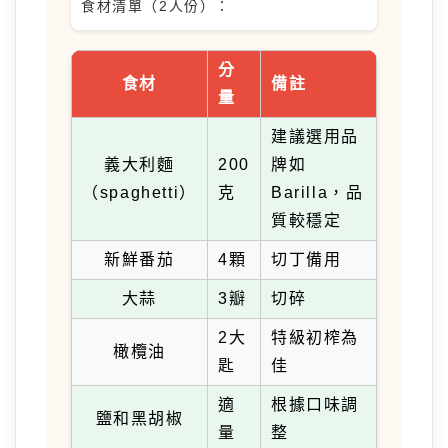
食材清單（2人份）：
分
食材
備註
量
建議選用品
義大利麵
200
牌如
（spaghetti）
克
Barilla，品
質較穩定
新鮮番茄
4顆
切丁備用
大蒜
3瓣
切碎
2大
特級初榨為
橄欖油
匙
佳
適
根據口味調
鹽和黑胡椒
量
整