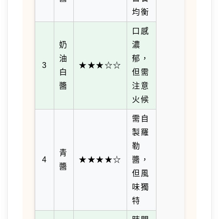
均衡
口感
奶
濃
油
郁，
3
★★★☆☆
白
但需
醬
注意
火候
需自
製羅
勒
青
4
★★★★☆
醬，
醬
但風
味獨
特