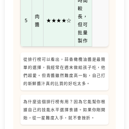
時間
較
肉
長，
5
★★★★☆
醬
但可
批量
製作
從排行榜可以看出，蒜香橄欖油醬是最簡
單的選擇，我經常在週末做給孩子吃，他
們超愛。但青醬雖然難度高一點，自己打
的新鮮醬汁真的比買的好吃太多。
為什麼這個排行榜有用？因為它能幫你根
據自己的技能水平選擇食譜。如果你剛開
始，從一星難度入手，就不會挫折。