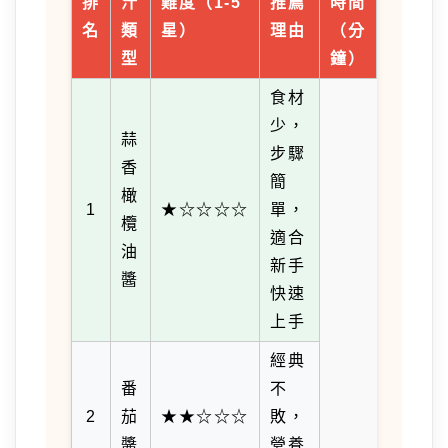
排
汁
難度（1-5
推薦
時間
名
類
星）
理由
（分
型
鐘）
食材
少，
蒜
步驟
香
簡
橄
1
★☆☆☆☆
單，
欖
適合
油
新手
醬
快速
上手
經典
番
不
2
茄
★★☆☆☆
敗，
醬
營養