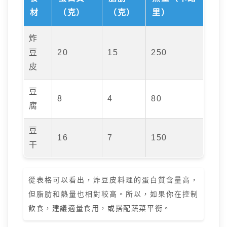
材
（克）
（克）
里）
炸
豆
20
15
250
皮
豆
8
4
80
腐
豆
16
7
150
干
從表格可以看出，炸豆皮料理的蛋白質含量高，
但脂肪和熱量也相對較高。所以，如果你在控制
飲食，建議適量食用，或搭配蔬菜平衡。