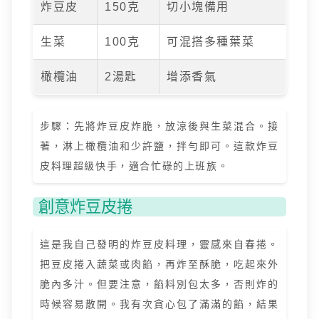
炸豆皮
150克
切小塊備用
生菜
100克
可混搭多種葉菜
橄欖油
2湯匙
增添香氣
步驟：先將炸豆皮炸脆，放涼後與生菜混合。接
著，淋上橄欖油和少許鹽，拌勻即可。這款炸豆
皮料理超級快手，適合忙碌的上班族。
創意炸豆皮捲
這是我自己發明的炸豆皮料理，靈感來自春捲。
把豆皮捲入蔬菜或肉餡，再炸至酥脆，吃起來外
脆內多汁。但要注意，餡料別包太多，否則炸的
時候容易散開。我有次貪心包了滿滿的餡，結果