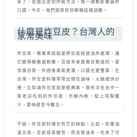
多了，從選豆皮到炸製方法，每一環都影響最終
口感。今天，我們就來好好聊聊這個話題。
什麼是炸豆皮？台灣人的
家常美味
炸豆皮，簡單來說就是把豆皮經過油炸處理，讓
它變得酥脆或軟嫩。豆皮本身是黃豆製成的，富
含蛋白質，炸過後香氣更濃，口感也更豐富。在
台灣，炸豆皮料理常常出現在滷味、火鍋或快炒
裡，比如滷炸豆皮就是經典款。我有次在台中一
家老店吃到的炸豆皮，外酥內軟，配上特製醬
汁，那味道至今難忘。
不過，炸豆皮料理也有它的缺點。比如，如果油
溫太高，豆皮容易變苦，而且吸油多，吃多了可