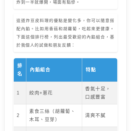
炸到一半就爆開，場面有點慘。
這道炸豆皮料理的優點是變化多，你可以隨意搭
配內餡。比如用香菇和胡蘿蔔，吃起來更健康。
下面這個排行榜，列出最受歡迎的內餡組合，基
於我個人的試做和朋友反饋：
排
內餡組合
特點
名
香氣十足，
1
絞肉+蔥花
口感豐富
素食三絲（胡蘿蔔、
2
清爽不膩
木耳、豆芽）