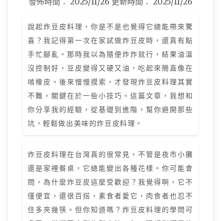
發佈時間：
2025/11/26
更新時間：
2025/11/26
說起炸豆皮料理，你是不是也覺得它總能帶來驚
喜？我記得第一次在家試做炸豆皮時，還真有點
手忙腳亂。那時我以為隨便炸炸就行，結果油溫
沒控制好，豆皮變得又硬又油，吃起來簡直像在
啃橡皮。後來慢慢摸索，才發現炸豆皮料理其實
不難，關鍵在於一些小技巧。這篇文章，我想和
你分享我的經驗，從基礎到進階，幫你避開那些
坑，輕鬆做出美味的炸豆皮料理。
炸豆皮料理在台灣真的很常見，不管是夜市小攤
還是家裡餐桌，它總能變出各種花樣。你可能會
問，為什麼炸豆皮這麼受歡迎？我覺得啊，它不
僅便宜，還很百搭，素食者愛它，肉食者也忍不
住多夾幾筷。但你知道嗎？炸豆皮料理的學問可