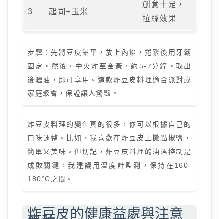
創意十足，
3
起司+玉米
拉絲效果
步驟：先將豆皮鋪平，放上內餡，捲緊後用牙籤
固定。然後，中火炸至金黃，約5-7分鐘。取出
後瀝油，即可享用。這款炸豆皮料理適合派對或
家庭聚會，保證讓人驚豔。
炸豆皮料理的變化真的很多，你可以根據自己的
口味調整。比如，我喜歡在炸豆皮上撒點椒鹽，
簡單又美味。但切記，炸豆皮料理的油溫控制是
成敗關鍵，我建議用溫度計監測，保持在160-
180°C之間。
炸豆皮的健康益處與注意