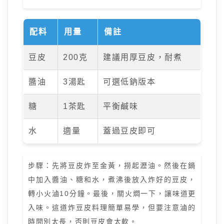
配料
用量
備註
豆皮
200克
建議用厚豆皮，耐煮
醬油
3湯匙
可選低鈉版本
糖
1茶匙
平衡鹹味
水
適量
蓋過豆皮即可
步驟：先將豆皮炸至金黃，撈起瀝油。然後在鍋
中加入醬油、糖和水，煮沸後放入炸好的豆皮，
轉小火滷10分鐘。最後，關火燜一下，讓味道更
入味。這道炸豆皮料理簡單易學，但要注意滷的
時間別太長，否則豆皮會太軟。