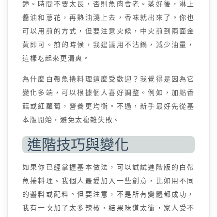
鐘。時間不要太長，否則魚肉會老。蒸好後，淋上
醬油和蔥花，再熱油澆上去，香味就出來了。你也
可以用煎的方式，但要注意火候，中火煎到兩面金
黃即可。煎的時候，我建議用不沾鍋，減少油量，
這樣吃起來更清爽。
為什麼白帶魚捲料理這麼受歡迎？我覺得是因為它
變化多端，可以根據個人喜好調整。例如，加點香
菇或紅蘿蔔，營養更均衡。不過，新手最好先從基
本版開始，避免太複雜失敗。
進階技巧與變化
如果你已經掌握基本做法，可以試試進階版的白帶
魚捲料理。我個人最愛加入一些創意，比如用不同
的醬料或配料。但要注意，不是所有變體都成功，
我有一次加了太多辣椒，結果味道太衝，家人受不