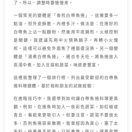
了。所以，調整時要慢慢來。
一個常見的變體是「香煎白帶魚捲」，這需要多一
點油，但外皮酥脆，內裡多汁。做法是：在捲好的
白帶魚上沾一點麵粉，然後用平底鍋煎。火候控制
是關鍵，我建議先用中火預熱鍋子，再轉小火慢
煎。這樣可以避免外面焦了裡面還沒熟。另一個變
體是「湯煮白帶魚捲」，適合冬天吃。將魚捲放入
高湯中煮，加入豆腐和蔬菜，味道更豐富。
這裡我整理了一個排行榜，列出最受歡迎的白帶魚
捲料理變體，基於我和朋友的試做經驗：
在進階技巧中，我還學到如何讓白帶魚捲料理更美
觀。例如，在捲魚時加入一些彩色蔬菜，如紅椒或
青豆，看起來更吸引人。但要注意，蔬菜不要放太
多，否則魚捲容易散開。我曾經因為貪心，塞了太
多料，結果捲不起來，只好重做。所以，適量是關