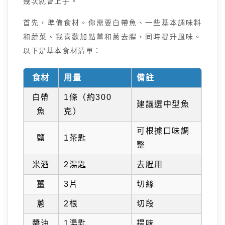
幾次就會上手。
首先，準備食材。你需要白帶魚、一些基本調味料
和蔬菜。我喜歡加點薑和蔥去腥，同時提升風味。
以下是基本食材清單：
食材
用量
備註
白帶
1條（約300
建議選中型魚
魚
克）
可根據口味調
鹽
1茶匙
整
米酒
2湯匙
去腥用
薑
3片
切絲
蔥
2根
切段
醬油
1湯匙
提味