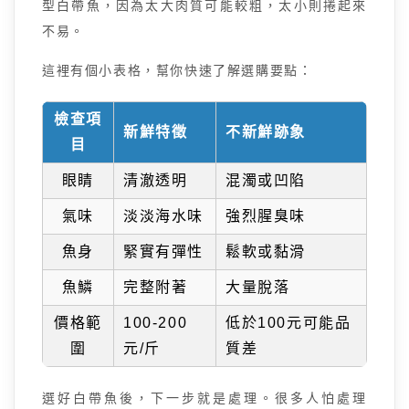
型白帶魚，因為太大肉質可能較粗，太小則捲起來
不易。
這裡有個小表格，幫你快速了解選購要點：
檢查項
新鮮特徵
不新鮮跡象
目
眼睛
清澈透明
混濁或凹陷
氣味
淡淡海水味
強烈腥臭味
魚身
緊實有彈性
鬆軟或黏滑
魚鱗
完整附著
大量脫落
價格範
100-200
低於100元可能品
圍
元/斤
質差
選好白帶魚後，下一步就是處理。很多人怕處理