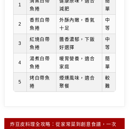
清蒸白帶
健康原味，適合
簡
1
魚捲
減肥
單
香煎白帶
外酥內嫩，香氣
中
2
魚捲
十足
等
紅燒白帶
醬香濃郁，下飯
中
3
魚捲
好選擇
等
湯煮白帶
暖胃營養，適合
簡
4
魚捲
家庭
單
烤白帶魚
煙燻風味，適合
較
5
捲
聚餐
難
文
炸豆皮料理全攻略：從家常菜到創意食譜，一次