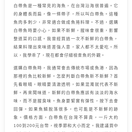
白帶魚是一種常見的海魚，在台灣沿海很普遍。它
的身體長而扁，像一條帶子，所以叫白帶魚。這種
魚肉多刺少，非常適合做成魚捲料理。不過，選購
白帶魚時要小心，如果不新鮮，腥味會很重，影響
整道菜的口感。我曾經買過一次不新鮮的白帶魚，
結果料理出來味道差強人意，家人都不太愛吃。所
以，我學乖了，現在都會仔細檢查魚的外觀。
選購白帶魚時，我通常會去傳統市場或魚港，因為
那裡的魚比較新鮮。怎麼判斷白帶魚新不新鮮？首
先看眼睛，眼睛要清澈透明，如果混濁就代表不新
鮮。再來聞味道，新鮮的白帶魚應該有淡淡的海水
味，而不是腥臭味。魚身要緊實有彈性，按下去會
回彈。如果魚鱗脫落很多，也可能是不新鮮的跡
象。價格方面，白帶魚在台灣不算貴，一斤大約
100到200元台幣，視季節和大小而定。我建議買中