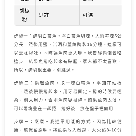
胡椒
少許
可選
粉
步驟一：醃製白帶魚。將白帶魚切塊，大約每塊5公
分長，然後用鹽、米酒和薑絲醃製15分鐘。這樣可
以去除腥味，同時讓魚肉更入味。我曾經偷懶省略
這步，結果魚捲吃起來有點腥，家人都不太喜歡。
所以，醃製很重要，別跳過。
步驟二：捲起魚肉。取一塊白帶魚，平鋪在砧板
上，然後慢慢捲起來，用牙籤固定。捲的時候要輕
柔，別太用力，否則魚肉容易碎。如果魚肉太薄，
可以兩塊疊在一起捲。捲好後，放在盤子裡備用。
步驟三：烹煮。我通常用蒸的方式，因為比較健
康，能保留原味。將魚捲放入蒸鍋，大火蒸8-10分