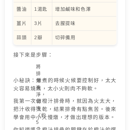
醬油
1湯匙
增加鹹味和色澤
薑片
3片
去腥提味
蒜頭
2瓣
切碎備用
接下來是步驟：
將
排
小秘訣：燉煮的時候火候要控制好，太大
骨
洗
火容易燒焦，太小火則肉不夠軟。
淨，
我第一次做橙汁排骨時，就因為火太大，
切
塊
把汁收得太乾，結果排骨有點焦苦。後來
（約
學會用中小火慢燉，才做出理想的版本。
5
你知道嗎？橙汁排骨的關鍵在於橙汁的選
公