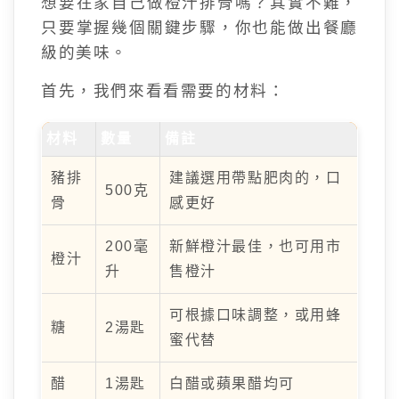
想要在家自己做橙汁排骨嗎？其實不難，
只要掌握幾個關鍵步驟，你也能做出餐廳
級的美味。
首先，我們來看看需要的材料：
材料
數量
備註
豬排
建議選用帶點肥肉的，口
500克
骨
感更好
200毫
新鮮橙汁最佳，也可用市
橙汁
升
售橙汁
可根據口味調整，或用蜂
糖
2湯匙
蜜代替
醋
1湯匙
白醋或蘋果醋均可