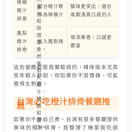
檸檬
部分橙汁替
酸味更突出，適合
薑
橙汁
片
換為檸檬汁
喜歡清爽口感的人
排骨
和
蒜
鳳梨
頭
增添果香，口感更
橙汁
加入鳳梨塊
爆
豐富
香，
排骨
然
後
這些變體都是我實驗過的，辣味版本尤其
倒
受年輕人歡迎，但如果你不習慣辣，可能
入
覺得太刺激。
橙
汁、
糖、
台灣必吃橙汁排骨餐廳推
薦
醋
和
如果你不想自己煮，台灣有很多餐廳提供
醬
美味的橙汁排骨。我整理了幾家我吃過
油，