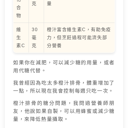
克
量
合
物
維
30
橙汁富含維生素C，有助免疫
生
毫
力，但烹飪過程可能流失部
素C
克
分營養
如果你在減肥，可以減少糖的用量，或者
用代糖代替。
我曾經因為吃太多橙汁排骨，體重增加了
一點，所以現在我會控制每週只吃一次。
橙汁排骨的糖分問題，我問過營養師朋
友，他說如果自製，可以用蜂蜜或減少糖
量，來降低熱量攝取。