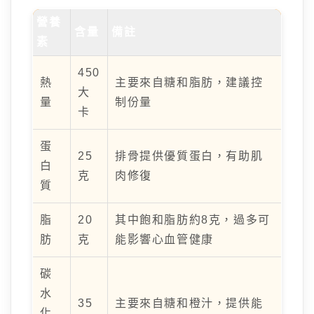
營養
含量
備註
素
450
熱
主要來自糖和脂肪，建議控
大
量
制份量
卡
蛋
25
排骨提供優質蛋白，有助肌
白
克
肉修復
質
脂
20
其中飽和脂肪約8克，過多可
肪
克
能影響心血管健康
碳
水
35
主要來自糖和橙汁，提供能
化