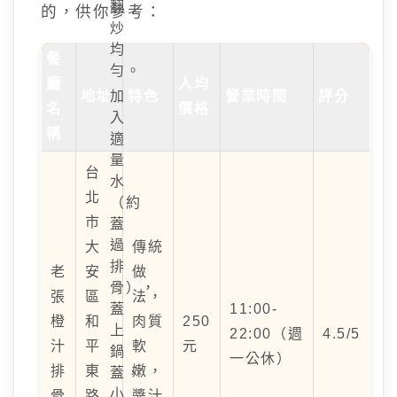
翻
的，供你參考：
炒
均
餐
勻。
廳
人均
地址
加
特色
營業時間
評分
名
價格
入
稱
適
量
台
水
北
（約
市
蓋
過
大
傳統
排
老
安
做
骨），
張
區
法，
蓋
11:00-
橙
和
肉質
250
上
22:00（週
4.5/5
汁
平
軟
元
鍋
一公休）
排
東
嫩，
蓋，
小
骨
路
醬汁