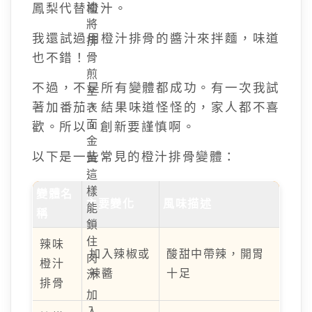
鳳梨代替橙汁。
油，
將
我還試過用橙汁排骨的醬汁來拌麵，味道
排
也不錯！
骨
煎
不過，不是所有變體都成功。有一次我試
至
著加番茄，結果味道怪怪的，家人都不喜
表
面
歡。所以，創新要謹慎啊。
金
以下是一些常見的橙汁排骨變體：
黃，
這
樣
變體名
主要變化
風味描述
能
稱
鎖
住
辣味
加入辣椒或
酸甜中帶辣，開胃
肉
橙汁
辣醬
十足
汁。
排骨
加
入