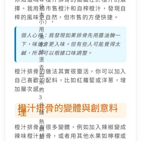
分
擇。我用過市售橙汁和自榨橙汁，發現自
大
榨的風味更自然，但市售的方便快捷。
小），
用
個人心得：我發現如果排骨先用醬油醃一
沸
下，味道會更入味。但有些人可能覺得太
水
焯
鹹，所以可以根據口味調整。
燙
去
橙汁排骨的做法其實很靈活，你可以加入
血
自己喜歡的配料，比如紅蘿蔔或洋蔥，增
水，
加層次感。
約
3
分
橙汁排骨的變體與創意料
理
鐘。
熱
橙汁排骨有很多變體，例如加入辣椒變成
鍋
辣味橙汁排骨，或者用其他水果如檸檬或
加