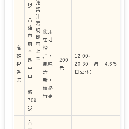
讓
號
醬
汁
高
濃
雄
稠，
使用
市
即
在地
前
可
高
橙
上
金
雄
子，
12:00-
桌。
區
200
橙
風味
20:30（週
4.6/5
中
元
香
清
日公休）
山
館
新，
一
價格
路
實惠
789
號
台