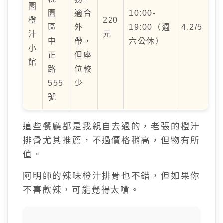
園
園
適合
10:00-
橙
220
區
外
19:00（週
4.2/5
汁
元
中
帶，
六公休）
小
正
但座
館
路
位較
555
少
號
這些餐廳都是我親自去過的，老張的橙汁
排骨尤其推薦，不過價格稍高，但物有所
值。
阿明師的辣味橙汁排骨也不錯，但如果你
不喜歡辣，可能覺得太嗆。