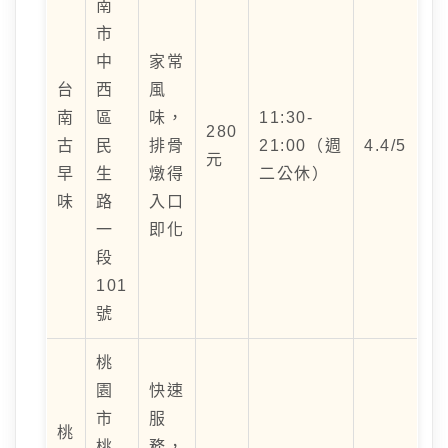
南
市
中
家常
台
西
風
南
區
味，
11:30-
280
古
民
排骨
21:00（週
4.4/5
元
早
生
燉得
二公休）
味
路
入口
一
即化
段
101
號
桃
園
快速
市
服
桃
桃
務，