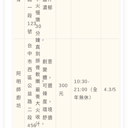
火
一
濃郁
慢
段
燉
123
30
號
分
鐘，
台
直
中
到
排
市
創意
骨
西
變
阿
軟
區
體，
嫩。
明
10:30-
公
可選
300
師
最
21:00（全
4.3/5
益
辣
元
後
廚
年無休）
路
度，
大
坊
二
環境
火
收
段
舒適
汁，
456