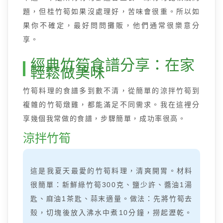
題，但桂竹筍如果沒處理好，苦味會很重。所以如
果你不確定，最好問問攤販，他們通常很樂意分
享。
經典竹筍食譜分享：在家
輕鬆做美味
竹筍料理的食譜多到數不清，從簡單的涼拌竹筍到
複雜的竹筍燉雞，都能滿足不同需求。我在這裡分
享幾個我常做的食譜，步驟簡單，成功率很高。
涼拌竹筍
這是我夏天最愛的竹筍料理，清爽開胃。材料
很簡單：新鮮綠竹筍300克、鹽少許、醬油1湯
匙、麻油1茶匙、蒜末適量。做法：先將竹筍去
殼，切塊後放入沸水中煮10分鐘，撈起瀝乾。