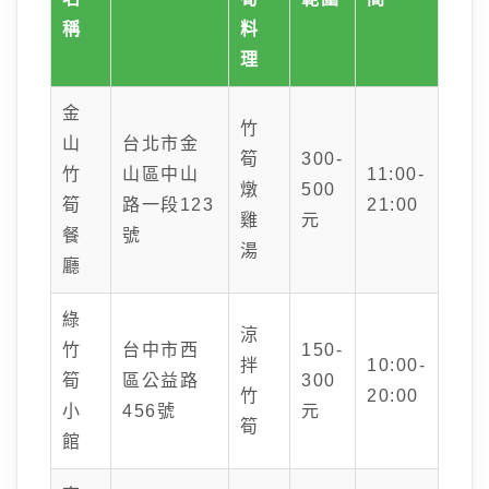
稱
料
理
金
竹
山
台北市金
筍
300-
竹
山區中山
11:00-
燉
500
筍
路一段123
21:00
雞
元
餐
號
湯
廳
綠
涼
竹
台中市西
150-
拌
10:00-
筍
區公益路
300
竹
20:00
小
456號
元
筍
館