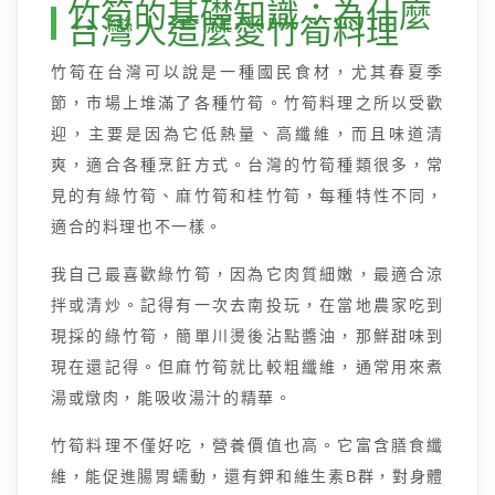
竹筍的基礎知識：為什麼
台灣人這麼愛竹筍料理
竹筍在台灣可以說是一種國民食材，尤其春夏季
節，市場上堆滿了各種竹筍。竹筍料理之所以受歡
迎，主要是因為它低熱量、高纖維，而且味道清
爽，適合各種烹飪方式。台灣的竹筍種類很多，常
見的有綠竹筍、麻竹筍和桂竹筍，每種特性不同，
適合的料理也不一樣。
我自己最喜歡綠竹筍，因為它肉質細嫩，最適合涼
拌或清炒。記得有一次去南投玩，在當地農家吃到
現採的綠竹筍，簡單川燙後沾點醬油，那鮮甜味到
現在還記得。但麻竹筍就比較粗纖維，通常用來煮
湯或燉肉，能吸收湯汁的精華。
竹筍料理不僅好吃，營養價值也高。它富含膳食纖
維，能促進腸胃蠕動，還有鉀和維生素B群，對身體