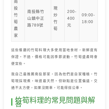
南
投
現
南投縣竹
200-
竹
炒
09:00-
山鎮中正
400
筍
竹
18:00
路789號
元
農
筍
家
這些餐廳的竹筍料理大多使用當地食材，新鮮度有
保證。不過，價格可能因季節波動，竹筍盛產時會
便宜些。
我自己最推薦南投那家，因為他們是自家種植，竹
筍現採現煮，味道最天然。但缺點是位置偏遠，交
通不太方便，如果沒開車，可能得搭公車。
竹筍料理的常見問題與解
答