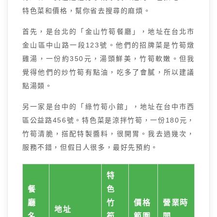
特色菜和價格，幫你省去搜尋的麻煩。
首先，是台北的「金山竹筍餐廳」，地址在台北市
金山區中山路一段123號。他們的招牌菜是竹筍燉
雞湯，一份約350元，湯頭鮮美，竹筍軟嫩。但我
覺得他們的炒竹筍有點油，吃多了會膩，所以建議
點湯類。
另一家是台中的「綠竹筍小館」，地址在台中市西
區公益路456號。特色菜是涼拌竹筍，一份180元，
竹筍清脆，搭配特製醬料，很開胃。我去過幾次，
服務不錯，但假日人很多，最好先預約。
特
餐
色
廳
竹
價格
營業時
地址
名
筍
範圍
間