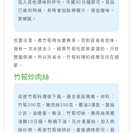
加入其他調味料拌勻，冷藏30分鐘即可。我自
己做的時候，有時會加點檸檬汁，增加酸味，
更解膩。
但要注意，煮竹筍時水要夠多，否則容易有苦味。
我有一次水放太少，結果竹筍吃起來澀澀的，只好
整盤倒掉。所以別省水，竹筍料理的成敗往往在細
節。
竹筍炒肉絲
這道竹筍料理很下飯，適合家庭晚餐。材料：
竹筍200克、豬肉絲150克、醬油2湯匙、薑絲
少許、油適量。做法：竹筍切絲，豬肉絲用醬
油醃10分鐘。熱鍋下油，先炒香薑絲，加入肉
絲炒熟，再放竹筍絲快炒，最後調味即可。我