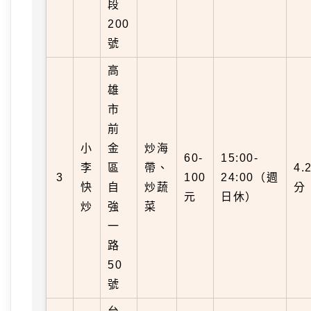
段
200
號
高
雄
市
前
小
金
炒海
60-
15:00-
李
區
帶、
4.
3
100
24:00（週
快
自
炒蔬
分
元
日休）
炒
強
菜
一
路
50
號