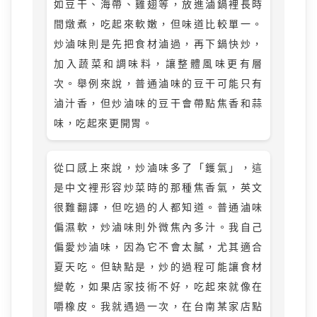
如豆干、海帶、雞翅等，放進滷鍋裡長時
間燉煮，吃起來軟嫩，但味道比較單一。
炒滷味則是先把食材滷過，再下鍋快炒，
加入蔬菜和調味料，讓整體風味更有層
次。舉例來說，普通滷味的豆干可能只有
滷汁香，但炒滷味的豆干會帶點焦香和蒜
味，吃起來更開胃。
從口感上來說，炒滷味多了「鑊氣」，這
是中文裡形容炒菜時的那種焦香氣，英文
很難翻譯，但吃過的人都知道。普通滷味
偏濕軟，炒滷味則外微焦內多汁。我自己
偏愛炒滷味，因為它不會太膩，尤其適合
夏天吃。但缺點是，炒的過程可能讓食材
變乾，如果店家技術不好，吃起來就像在
嚼橡皮。我就遇過一次，在台南某家店點