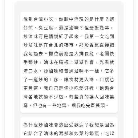
說到台灣小吃，你腦中浮現的是什麼？蚵
仔煎、臭豆腐，還是滷味？但最近幾年，
炒滷味可是悄悄紅了起來。我第一次吃到
炒滷味是在台北的夜市，那股香氣直接把
我勾過去。攤位前總是大排長龍，老闆快
手翻炒，滷味在鐵板上滋滋作響，光看就
流口水。炒滷味和普通滷味不一樣，它多
了一道炒的工序，讓食材更入味，口感也
更豐富。我自己是個小吃愛好者，跑遍台
灣各地試過不少店，有些真的讓人回味無
窮，但也有一些地雷，讓我吃完直搖頭。
為什麼炒滷味會這麼受歡迎？我想是因為
它結合了滷味的濃郁和炒菜的鍋氣，吃起