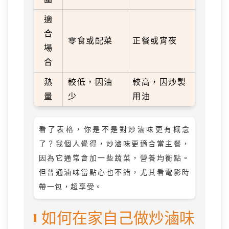
適
合
零食或配菜
正餐或宵夜
場
合
熱
較低，因油
較高，因炒製
量
少
用油
看了表格，你是不是對炒滷味更有概念
了？我個人覺得，炒滷味更適合當主餐，
因為它通常會加一些蔬菜，營養均衡點。
但普通滷味當點心也不錯，尤其看電影時
帶一包，超享受。
如何在家自己做炒滷味