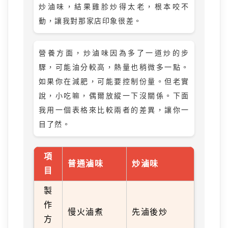
炒滷味，結果雞胗炒得太老，根本咬不
動，讓我對那家店印象很差。
營養方面，炒滷味因為多了一道炒的步
驟，可能油分較高，熱量也稍微多一點。
如果你在減肥，可能要控制份量。但老實
說，小吃嘛，偶爾放縱一下沒關係。下面
我用一個表格來比較兩者的差異，讓你一
目了然。
項
普通滷味
炒滷味
目
製
作
慢火滷煮
先滷後炒
方