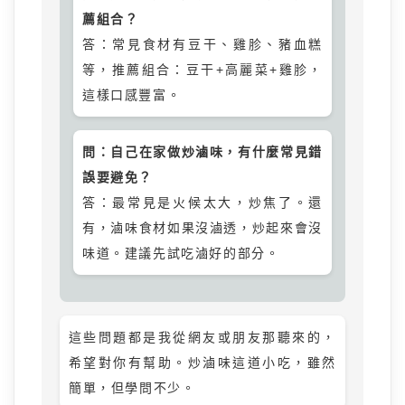
薦組合？
答：常見食材有豆干、雞胗、豬血糕
等，推薦組合：豆干+高麗菜+雞胗，
這樣口感豐富。
問：自己在家做炒滷味，有什麼常見錯
誤要避免？
答：最常見是火候太大，炒焦了。還
有，滷味食材如果沒滷透，炒起來會沒
味道。建議先試吃滷好的部分。
這些問題都是我從網友或朋友那聽來的，
希望對你有幫助。炒滷味這道小吃，雖然
簡單，但學問不少。