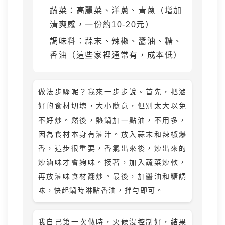
蔬菜：高麗菜、洋蔥、青蔥（增加
清爽感，一份約10-20元）
調味料：蒜末、辣椒、醬油、糖、
香油（這些家裡通常有，成本低）
做法步驟呢？我來一步步說。首先，把滷
好的食材切塊，大小隨意，但別太大以免
不好炒。然後，熱鍋加一點油，不用多，
因為食材本身有滷汁。放入蒜末和辣椒爆
香，這步很重要，香氣出來後，炒出來的
炒滷味才會夠味。接著，加入蔬菜炒軟，
再放滷味食材翻炒。最後，加醬油和糖調
味，快起鍋時淋點香油，拌勻即可。
我自己第一次做時，火候沒控制好，結果