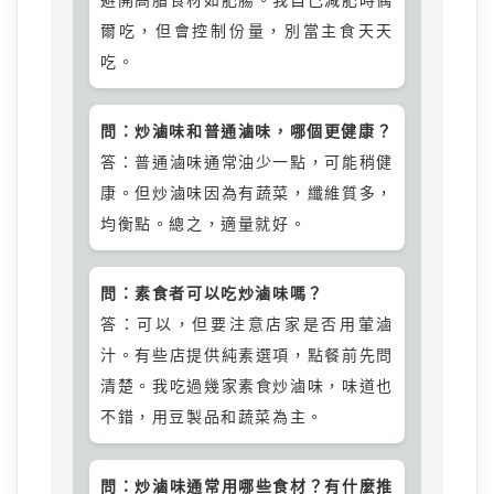
避開高脂食材如肥腸。我自己減肥時偶
爾吃，但會控制份量，別當主食天天
吃。
問：炒滷味和普通滷味，哪個更健康？
答：普通滷味通常油少一點，可能稍健
康。但炒滷味因為有蔬菜，纖維質多，
均衡點。總之，適量就好。
問：素食者可以吃炒滷味嗎？
答：可以，但要注意店家是否用葷滷
汁。有些店提供純素選項，點餐前先問
清楚。我吃過幾家素食炒滷味，味道也
不錯，用豆製品和蔬菜為主。
問：炒滷味通常用哪些食材？有什麼推