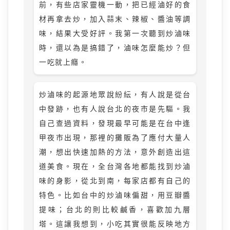
前，有些店家靈機一動，把已經滷好的食
材再拿去炒，加入蒜末、辣椒、醬油等調
味，結果大受好評。我第一次聽到炒滷味
時，還以為是搞錯了，滷味怎麼能炒？但
一吃就上癮。
炒滷味的起源地眾說紛紜，有人說是從台
中發跡，也有人說台北的夜市是先驅。我
自己查過資料，發現最早可能是在台中逢
甲夜市出現，那裡的攤販為了應付大量人
潮，想出快速加熱的方法，意外創造出這
道美食。現在，全台灣各地都能找到炒滷
味的身影，從北到南，每家店都有自己的
特色。比如台中的炒滷味偏甜，用豆瓣醬
提味；台北的則比較鹹香，喜歡加九層
塔。這讓我想到，小吃其實很能反映地方