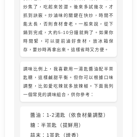
炒焦了，吃起來苦澀。後來多試幾次，才
抓到訣竅。炒滷味的關鍵在快炒，時間不
能太長，否則食材會老。一般來說，從下
鍋到完成，大約5-10分鐘就夠了。如果你
時間緊，可以提前滷好食材，放冰箱保
存，要炒時再拿出來。這樣省時又方便。
調味比例上，我喜歡用一湯匙醬油配半茶
匙糖，這樣鹹甜平衡。但你可以根據口味
調整，比如愛吃辣就多放辣椒。下面我列
一個常見的調味組合，供你參考：
醬油：1-2湯匙（依食材量調整）
糖：半茶匙（提鮮用）
蒜末：1茶匙（增香）