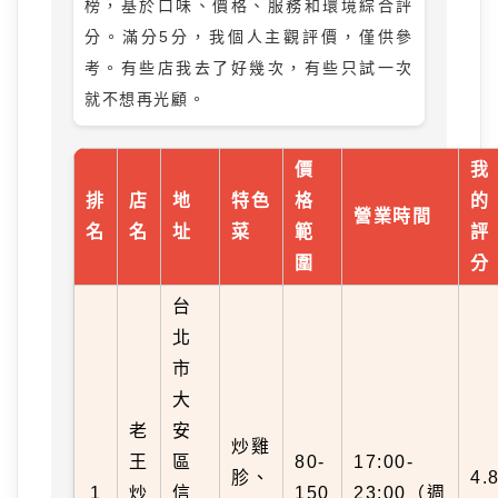
榜，基於口味、價格、服務和環境綜合評
分。滿分5分，我個人主觀評價，僅供參
考。有些店我去了好幾次，有些只試一次
就不想再光顧。
價
我
排
店
地
特色
格
的
營業時間
名
名
址
菜
範
評
圍
分
台
北
市
大
老
安
炒雞
王
區
80-
17:00-
胗、
4.
1
炒
信
150
23:00（週