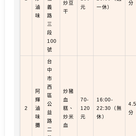
炒豆
分
滷
義
元
一休）
干
味
路
三
段
100
號
台
中
市
西
阿
炒豬
區
輝
血
70-
16:00-
公
4.
2
滷
糕、
120
22:30（無
益
分
味
炒米
元
休）
路
攤
血
二