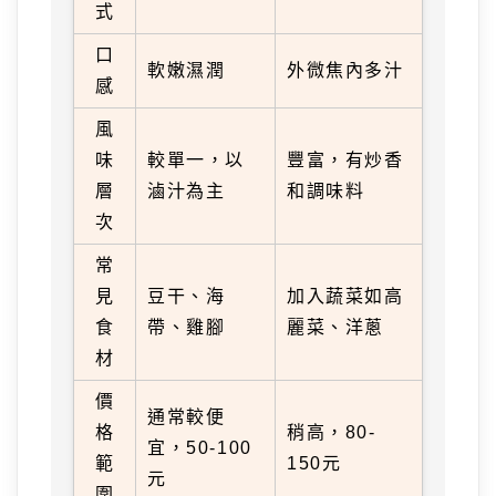
式
口
軟嫩濕潤
外微焦內多汁
感
風
味
較單一，以
豐富，有炒香
層
滷汁為主
和調味料
次
常
見
豆干、海
加入蔬菜如高
食
帶、雞腳
麗菜、洋蔥
材
價
通常較便
格
稍高，80-
宜，50-100
範
150元
元
圍