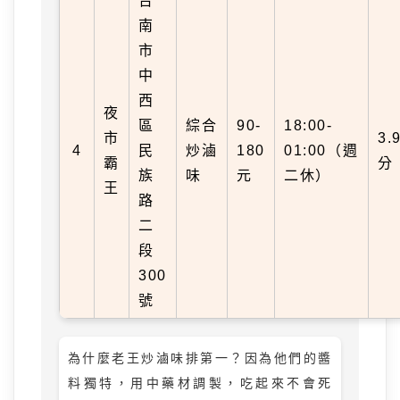
台
南
市
中
西
夜
區
綜合
90-
18:00-
市
3.
4
民
炒滷
180
01:00（週
霸
分
族
味
元
二休）
王
路
二
段
300
號
為什麼老王炒滷味排第一？因為他們的醬
料獨特，用中藥材調製，吃起來不會死