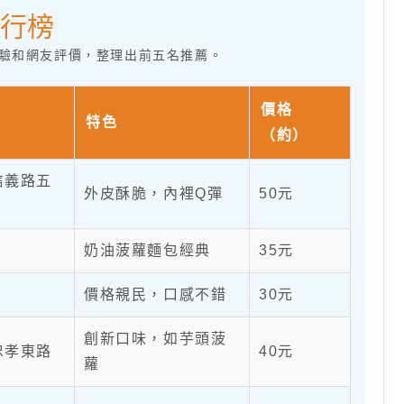
行榜
驗和網友評價，整理出前五名推薦。
價格
特色
（約）
信義路五
外皮酥脆，內裡Q彈
50元
奶油菠蘿麵包經典
35元
價格親民，口感不錯
30元
創新口味，如芋頭菠
忠孝東路
40元
蘿