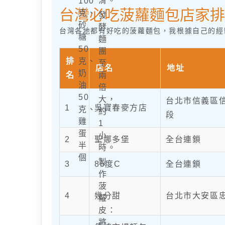
滑。
100
台灣必吃菠蘿麵包店家排
克、
發
砂
酵
台灣各地都有好吃的菠蘿麵包，我根據自己的經
糖
麵
50
團
排
克、
至
店名
地址
奶
名
兩
油
倍
50
大，
台北市信義區
1
吳寶春麥方店
克、
約
段
雞
1
蛋
小
2
聖娜多堡
全台連鎖
半
時。
個
製
3
85度C
全台連鎖
作
菠
4
幾分甜
台北市大安區
蘿
皮：
將