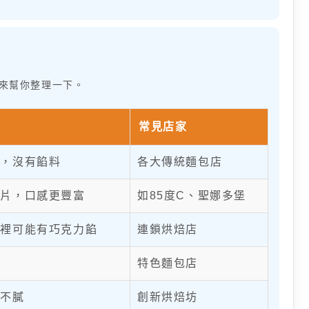
來幫你整理一下。
常見店家
軟，沒有餡料
各大傳統麵包店
油片，口感更豐富
如85度C、聖娜多堡
內裡可能有巧克力餡
連鎖烘焙店
織
特色麵包店
而不膩
創新烘焙坊