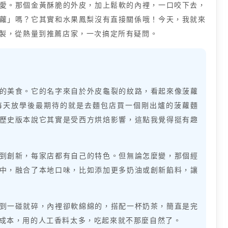
愛。那個金黃酥脆的外皮，加上鬆軟的內裡，一口咬下去，
蘿」嗎？它其實和水果鳳梨沒有直接關係哦！今天，我就來
製，從熱量到推薦店家，一次搞定所有疑問。
的美食。它的名字來自於外皮龜裂的紋路，看起來像菠蘿
每天放學後最期待的就是去麵包店買一個剛出爐的菠蘿麵
歷史版本說它其實是受西方烘焙影響，這點我覺得挺有趣
到創新，每家店都有自己的特色。但無論怎麼變，那個經
中，融合了本地口味，比如添加更多奶油或創新餡料，讓
到一碰就碎，內裡卻軟綿綿的，搭配一杯奶茶，簡直是完
成本，用的人工香料太多，吃起來就不那麼自然了。