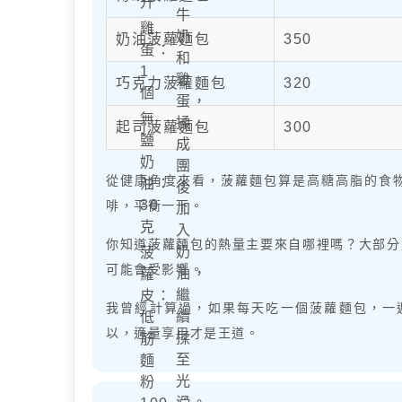
升
牛
雞
奶
奶油菠蘿麵包
350
蛋：
和
1
雞
巧克力菠蘿麵包
320
個
蛋，
無
揉
起司菠蘿麵包
300
鹽
成
奶
團
從健康角度來看，菠蘿麵包算是高糖高脂的食
油：
後
30
啡，平衡一下。
加
克
入
你知道菠蘿麵包的熱量主要來自哪裡嗎？大部分
奶
菠
可能會受影響。
油，
蘿
繼
皮：
我曾經計算過，如果每天吃一個菠蘿麵包，一週
續
低
以，適量享用才是王道。
揉
筋
至
麵
光
粉