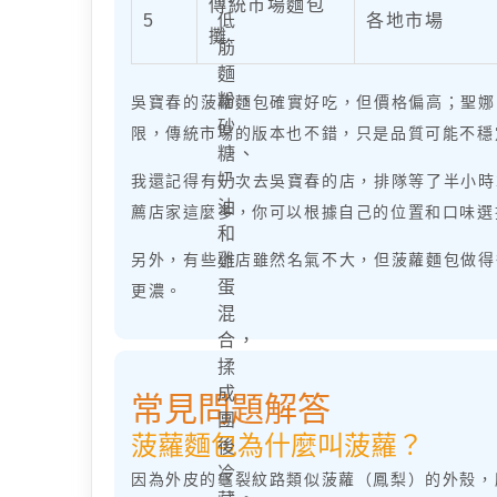
傳統市場麵包
5
低
各地市場
攤
筋
麵
粉、
吳寶春的菠蘿麵包確實好吃，但價格偏高；聖娜
砂
限，傳統市場的版本也不錯，只是品質可能不穩
糖、
奶
我還記得有一次去吳寶春的店，排隊等了半小時
油
薦店家這麼多，你可以根據自己的位置和口味選
和
另外，有些小店雖然名氣不大，但菠蘿麵包做得
雞
蛋
更濃。
混
合，
揉
成
常見問題解答
團
菠蘿麵包為什麼叫菠蘿？
後
冷
因為外皮的龜裂紋路類似菠蘿（鳳梨）的外殼，