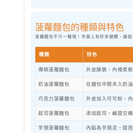
菠蘿麵包的種類與特色
菠蘿麵包不只一種哦！市面上有好多變體，讓我
種類
特色
傳統菠蘿麵包
外皮酥脆，內裡柔
奶油菠蘿麵包
在麵包中間夾入奶
巧克力菠蘿麵包
外皮加入可可粉，
起司菠蘿麵包
添加起司，鹹甜交
芋頭菠蘿麵包
內餡為芋頭泥，甜