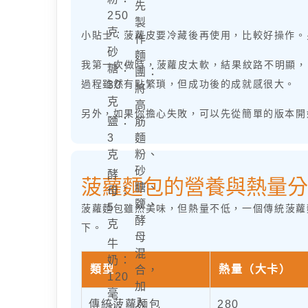
先
250
製
克
小貼士：菠蘿皮要冷藏後再使用，比較好操作。
作
砂
麵
我第一次做時，菠蘿皮太軟，結果紋路不明顯，
糖：
團：
過程雖然有點繁瑣，但成功後的成就感很大。
30
將
克
高
另外，如果你擔心失敗，可以先從簡單的版本開
鹽：
筋
3
麵
克
粉、
砂
酵
菠蘿麵包的營養與熱量分
糖、
母：
鹽、
5
菠蘿麵包雖然美味，但熱量不低，一個傳統菠蘿麵
酵
克
下。
母
牛
混
奶：
類型
熱量（大卡）
合，
120
加
毫
入
傳統菠蘿麵包
280