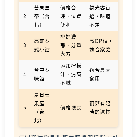
芒果皇
價格合
觀光客首
2
帝（台
理，位置
選，味道
北）
便利
不差
椰奶濃
高雄泰
高CP值，
3
郁，分量
式小館
適合家庭
大方
添加檸檬
台中泰
適合夏天
4
汁，清爽
味館
食用
不膩
夏日芒
果屋
預算有限
5
價格親民
（台
時的選擇
北）