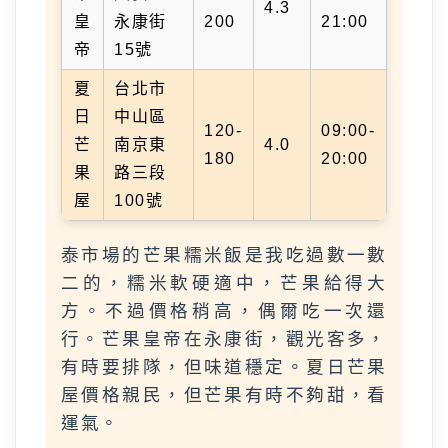
4.3
皇
永康街
200
21:00
帝
15號
夏
台北市
日
中山區
120-
09:00-
芒
南京東
4.0
180
20:00
果
路三段
屋
100號
泰市場的芒果糯米飯是我吃過數一數
二的，糯米軟硬適中，芒果給得大
方。不過價格稍高，偶爾吃一次還
行。芒果皇帝在永康街，觀光客多，
有時要排隊，但味道穩定。夏日芒果
屋價格親民，但芒果有時不夠甜，看
運氣。