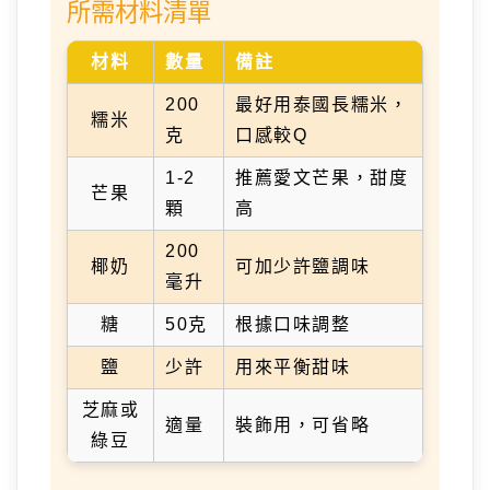
所需材料清單
材料
數量
備註
200
最好用泰國長糯米，
糯米
克
口感較Q
1-2
推薦愛文芒果，甜度
芒果
顆
高
200
椰奶
可加少許鹽調味
毫升
糖
50克
根據口味調整
鹽
少許
用來平衡甜味
芝麻或
適量
裝飾用，可省略
綠豆