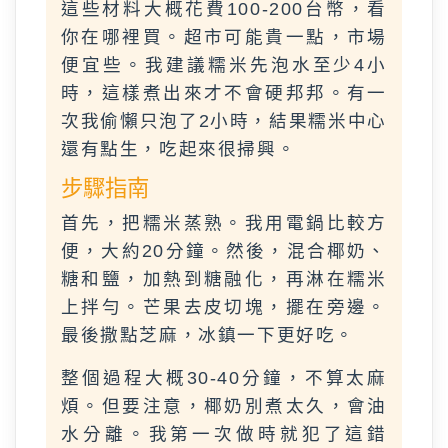
這些材料大概花費100-200台幣，看
你在哪裡買。超市可能貴一點，市場
便宜些。我建議糯米先泡水至少4小
時，這樣煮出來才不會硬邦邦。有一
次我偷懶只泡了2小時，結果糯米中心
還有點生，吃起來很掃興。
步驟指南
首先，把糯米蒸熟。我用電鍋比較方
便，大約20分鐘。然後，混合椰奶、
糖和鹽，加熱到糖融化，再淋在糯米
上拌勻。芒果去皮切塊，擺在旁邊。
最後撒點芝麻，冰鎮一下更好吃。
整個過程大概30-40分鐘，不算太麻
煩。但要注意，椰奶別煮太久，會油
水分離。我第一次做時就犯了這錯