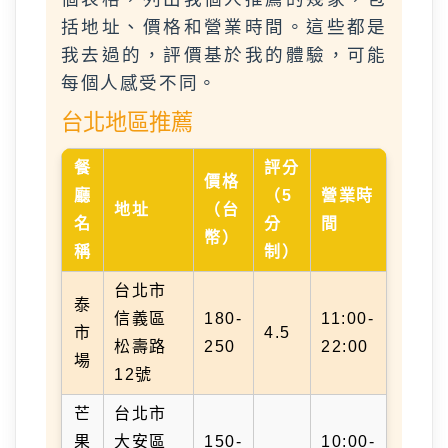
括地址、價格和營業時間。這些都是
我去過的，評價基於我的體驗，可能
每個人感受不同。
台北地區推薦
餐
評分
價格
廳
（5
營業時
地址
（台
名
分
間
幣）
稱
制）
台北市
泰
信義區
180-
11:00-
市
4.5
松壽路
250
22:00
場
12號
芒
台北市
果
大安區
150-
10:00-