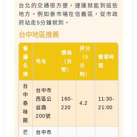
台北的交通很方便，捷運就能到這些
地方。例如泰市場在信義區，從市政
府站走5分鐘就到。
台中地區推薦
餐
評分
價格
廳
（5
營業時
地址
（台
名
分
間
幣）
稱
制）
台
台中市
中
西區公
160-
11:30-
泰
4.2
益路
220
21:00
味
200號
館
芒
台中市