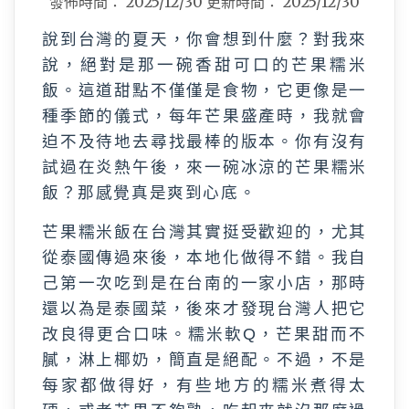
發佈時間：
2025/12/30
更新時間：
2025/12/30
說到台灣的夏天，你會想到什麼？對我來
說，絕對是那一碗香甜可口的芒果糯米
飯。這道甜點不僅僅是食物，它更像是一
種季節的儀式，每年芒果盛產時，我就會
迫不及待地去尋找最棒的版本。你有沒有
試過在炎熱午後，來一碗冰涼的芒果糯米
飯？那感覺真是爽到心底。
芒果糯米飯在台灣其實挺受歡迎的，尤其
從泰國傳過來後，本地化做得不錯。我自
己第一次吃到是在台南的一家小店，那時
還以為是泰國菜，後來才發現台灣人把它
改良得更合口味。糯米軟Q，芒果甜而不
膩，淋上椰奶，簡直是絕配。不過，不是
每家都做得好，有些地方的糯米煮得太