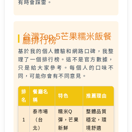
有時會踩雷。
台灣Top 5芒果糯米飯餐
廳排行榜
基於我的個人體驗和網路口碑，我整
理了一個排行榜。這不是官方數據，
只是給大家參考。每個人的口味不
同，可能你會有不同意見。
排
餐廳名
特色
推薦理由
名
稱
泰市場
糯米Q
整體品質
1
（台
彈，芒果
穩定，環
北）
新鮮
境舒適