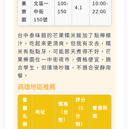
果
北區一
100-
10:00-
4.1
樂
中街
150
22:00
園
150號
台中泰味館的芒果糯米飯加了點檸檬
汁，吃起來更清爽。但我有次去，糯
米有點黏牙，可能那天煮得不好。芒
果樂園在一中街夜市，價格便宜，適
合學生，但環境吵雜，不適合安靜用
餐。
高雄地區推薦
餐
評分
價格
廳
（5
營業時
地址
（台
名
分
間
幣）
稱
制）