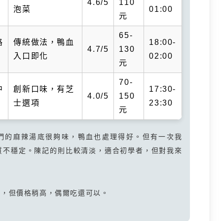
4.6/5
110
泡菜
01:00
元
65-
路
傳統做法，鴨血
18:00-
4.7/5
130
入口即化
02:00
元
70-
中
創新口味，有芝
17:30-
4.0/5
150
士選項
23:30
元
他們的麻辣湯底很夠味，鴨血也處理得好。但有一次我
質不穩定。陳記的則比較清淡，適合初學者，但對我來
配，但價格稍高，偶爾吃還可以。