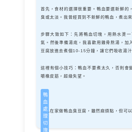
首先，食材的選擇很重要。鴨血要選新鮮的
臭或太淡。我曾經買到不新鮮的鴨血，煮出
步驟大致如下：先將鴨血切塊，用熱水燙一
氣。然後準備湯底，我喜歡用雞骨熬湯，加
豆腐放進去煮個10-15分鐘，讓它們吸收湯
這裡有個小技巧：鴨血不要煮太久，否則會
嚼橡皮筋，超級失望。
鴨
血
處
自己在家做鴨血臭豆腐，雖然麻煩點，但可
理：
切
塊