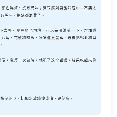
，顏色鮮紅、沒有異味；臭豆腐則要發酵適中，不要太
來有腥味，整鍋都浪費了。
下去腥。臭豆腐也切塊，可以先用油煎一下，增加香
入八角、花椒和辣椒，讓味道更豐富。最後把鴨血和臭
汁。
變硬。我第一次做時，就犯了这个错误，結果吃起來像
以控制調味，比如少放點鹽或油，更健康。