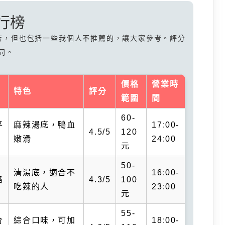
行榜
店，但也包括一些我個人不推薦的，讓大家參考。評分
同。
價格
營業時
特色
評分
範圍
間
60-
平
麻辣湯底，鴨血
17:00-
4.5/5
120
嫩滑
24:00
元
50-
清湯底，適合不
16:00-
路
4.3/5
100
吃辣的人
23:00
元
55-
合
綜合口味，可加
18:00-