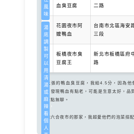
雄
血臭豆腐
二路
風
味。
台
花園夜市阿
台南市北區海安
湯
南
嬤鴨血
三段
底
調
製：
新
板橋夜市臭
新北市板橋區府
可
北
豆腐王
路
以
用
清
像老張的鴨血臭豆腐，我給4.5分，因為
湯
去，發現鴨血有點老，可能是生意太好，品
或
麻
說有點無聊。
辣，
看
高雄六合夜市的那家，我超愛他們的泡菜搭
個
人