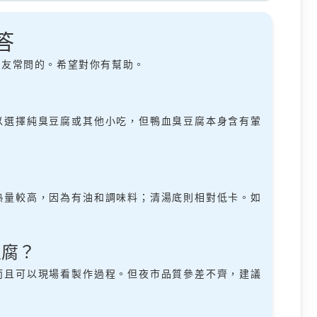
答
朋友常問的。希望對你有幫助。
以選擇純臭豆腐或其他小吃，但鴨血臭豆腐本身含有葷
熱量較高，因為有油和調味料；清湯底則相對低卡。如
豆腐？
而且可以現場看製作過程。但夜市品質參差不齊，建議