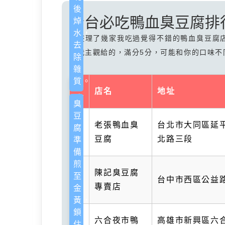
後
全台必吃鴨血臭豆腐排
焯
水，
我整理了幾家我吃過覺得不錯的鴨血臭豆腐
去
是我主觀給的，滿分5分，可能和你的口味不
除
雜
質。
城
店名
地址
市
臭
豆
台
老張鴨血臭
台北市大同區延
腐
北
豆腐
北路三段
準
備：
煎
台
陳記臭豆腐
至
台中市西區公益
中
專賣店
金
黃，
鎖
高
六合夜市鴨
高雄市新興區六
住