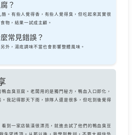
豆腐？
乳酪。有些人覺得香，有些人覺得臭，但吃起來其實很
的食物，結果一試成主顧。
什麼常見錯誤？
。另外，湯底調味不當也會影響整體風味。
享
的鴨血臭豆腐。老闆用的是獨門秘方，鴨血入口即化，
美。我記得那天下雨，排隊人還是很多，但吃到後覺得
，看到一家店裝潢很漂亮，就進去試了他們的鴨血臭豆
我失望透頂。从那以後，我學到教訓，不要太相信外