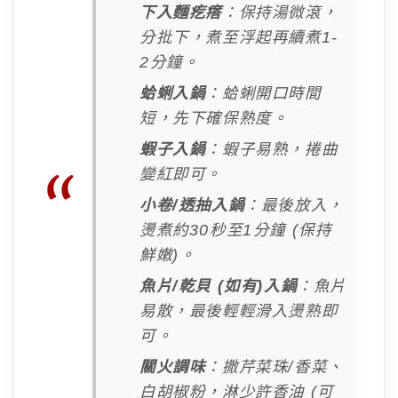
下入麵疙瘩
：保持湯微滾，
分批下，煮至浮起再續煮1-
2分鐘。
蛤蜊入鍋
：蛤蜊開口時間
短，先下確保熟度。
蝦子入鍋
：蝦子易熟，捲曲
變紅即可。
小卷/透抽入鍋
：最後放入，
燙煮約30秒至1分鐘 (保持
鮮嫩)。
魚片/乾貝 (如有)入鍋
：魚片
易散，最後輕輕滑入燙熟即
可。
關火調味
：撒芹菜珠/香菜、
白胡椒粉，淋少許香油 (可