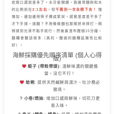
疙瘩口感就差多了。水分是關鍵，我通常麵粉和水
的比例抓在
2:1左右
，但
千萬別一次全倒下去！
慢
慢加，邊加邊用筷子攪成絮狀，感覺溼度差不多了
才下手揉。揉麵？不用像做麵包那樣拼命摔打，稍
微揉到光滑不黏手就行，然後蓋溼布醒個15分鐘，
麵糰會聽話很多（真的，醒過的麵糰延展性比較
好）。
海鮮採購優先順序清單 (個人心得
版)
蝦子 (帶殼帶頭)
: 湯鮮味濃的關鍵擔
當，沒它不行！
蛤蜊
: 提供天然鹹鮮與湯汁，吐沙務必
徹底。
? 小卷/透抽
: 增加口感與鮮味，切花刀更
易入味。