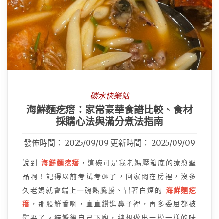
碳水快樂站
海鮮麵疙瘩：家常豪華食譜比較、食材
採購心法與滿分煮法指南
發佈時間：
2025/09/09
更新時間：
2025/09/09
說到
海鮮麵疙瘩
，這碗可是我老媽壓箱底的療愈聖
品啊！記得以前考試考砸了，回家悶在房裡，沒多
久老媽就會端上一碗熱騰騰、冒著白煙的
海鮮麵疙
瘩
，那股鮮香啊，直直鑽進鼻子裡，再多委屈都被
熨平了。結婚後自己下廚，總想做出一模一樣的味