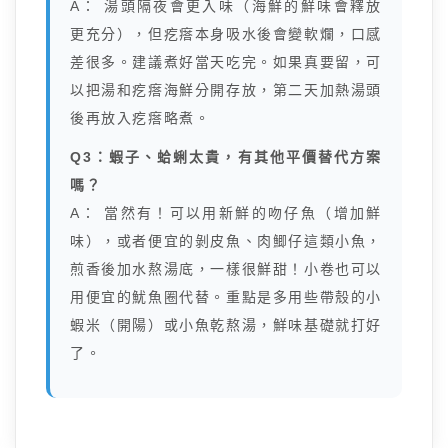
A： 湯頭隔夜會更入味（海鮮的鮮味會釋放
更充分），但疙瘩本身吸水後會變軟爛，口感
差很多。建議煮好當天吃完。如果真要留，可
以把湯和疙瘩海鮮分開存放，第二天加熱湯頭
後再放入疙瘩略煮。
Q3：蝦子、蛤蜊太貴，有其他平價替代方案
嗎？
A： 當然有！可以用新鮮的吻仔魚（增加鮮
味），或者便宜的剝皮魚、肉鯽仔這類小魚，
煎香後加水熬湯底，一樣很鮮甜！小卷也可以
用便宜的魷魚圈代替。重點是多用些帶殼的小
蝦米（開陽）或小魚乾熬湯，鮮味基礎就打好
了。