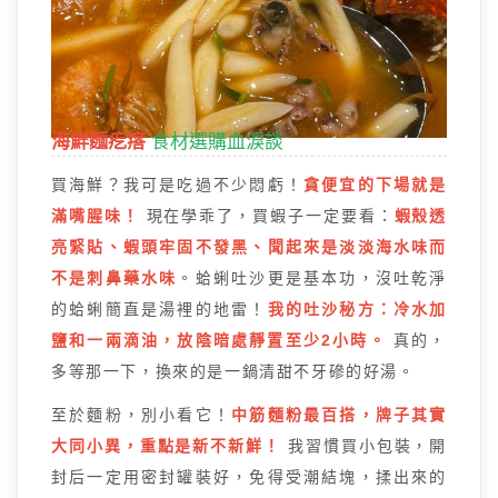
海鮮麵疙瘩
食材選購血淚談
買海鮮？我可是吃過不少悶虧！
貪便宜的下場就是
滿嘴腥味！
現在學乖了，買蝦子一定要看：
蝦殼透
亮緊貼、蝦頭牢固不發黑、聞起來是淡淡海水味而
不是刺鼻藥水味
。蛤蜊吐沙更是基本功，沒吐乾淨
的蛤蜊簡直是湯裡的地雷！
我的吐沙秘方：冷水加
鹽和一兩滴油，放陰暗處靜置至少2小時。
真的，
多等那一下，換來的是一鍋清甜不牙磣的好湯。
至於麵粉，別小看它！
中筋麵粉最百搭，牌子其實
大同小異，重點是新不新鮮！
我習慣買小包裝，開
封后一定用密封罐裝好，免得受潮結塊，揉出來的