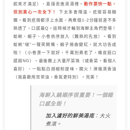
起來才滿足），直接丟進滾湯裡。
動作要快一點，
但別貪心一次全下！
下太多會降溫，疙瘩容易糊
爛。看到疙瘩都浮上水面，再煮個1-2分鐘就差不多
熟透了，口感最Q。這時候才輪到海鮮主角們登場！
蛤蜊、蝦子、小卷依序放入（難熟的先放）。看到
蛤蜊“啵”一聲笑開嘴，蝦子捲曲變紅，就大功告成
啦！（小卷燙一下就好，千萬別煮老了，橡皮筋口
感超NG）。最後撒上大量芹菜珠（或香菜，看個人
喜好）、一點點白胡椒粉提味，關火！淋幾滴香油
（我喜歡用苦茶油，香氣更特別）。完美！
海鮮入鍋順序很重要！一個錯
口感全毀！
加入濾好的鮮美湯底
：大火
煮滾。