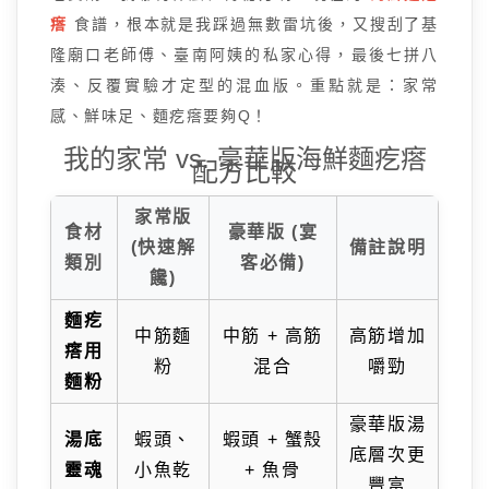
瘩
食譜，根本就是我踩過無數雷坑後，又搜刮了基
隆廟口老師傅、臺南阿姨的私家心得，最後七拼八
湊、反覆實驗才定型的混血版。重點就是：家常
感、鮮味足、麵疙瘩要夠Q！
我的家常 vs. 豪華版海鮮麵疙瘩
配方比較
家常版
食材
豪華版 (宴
(快速解
備註說明
類別
客必備)
饞)
麵疙
中筋麵
中筋 + 高筋
高筋增加
瘩用
粉
混合
嚼勁
麵粉
豪華版湯
湯底
蝦頭、
蝦頭 + 蟹殼
底層次更
靈魂
小魚乾
+ 魚骨
豐富