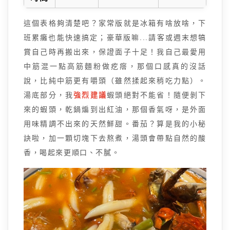
這個表格夠清楚吧？家常版就是冰箱有啥放啥，下
班累癱也能快速搞定；豪華版嘛...請客或週末想犒
賞自己時再搬出來，保證面子十足！我自己最愛用
中筋混一點高筋麵粉做疙瘩，那個口感真的沒話
說，比純中筋更有嚼頭（雖然揉起來稍吃力點）。
湯底部分，我
強烈建議
蝦頭絕對不能省！隨便剝下
來的蝦頭，乾鍋煸到出紅油，那個香氣呀，是外面
用味精調不出來的天然鮮甜。番茄？算是我的小秘
訣啦，加一顆切塊下去熬煮，湯頭會帶點自然的酸
香，喝起來更順口、不膩。