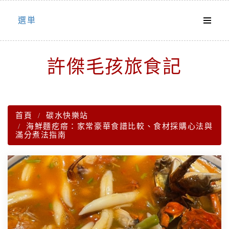
Skip
選単
to
content
許傑毛孩旅食記
首頁
碳水快樂站
海鮮麵疙瘩：家常豪華食譜比較、食材採購心法與
滿分煮法指南