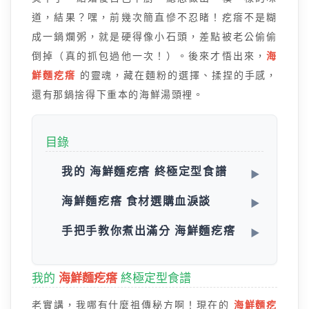
道，結果？嘿，前幾次簡直慘不忍睹！疙瘩不是糊
成一鍋爛粥，就是硬得像小石頭，差點被老公偷偷
倒掉（真的抓包過他一次！）。後來才悟出來，
海
鮮麵疙瘩
的靈魂，藏在麵粉的選擇、揉捏的手感，
還有那鍋捨得下重本的海鮮湯頭裡。
目錄
我的 海鮮麵疙瘩 終極定型食譜
海鮮麵疙瘩 食材選購血淚談
手把手教你煮出滿分 海鮮麵疙瘩
我的
海鮮麵疙瘩
終極定型食譜
老實講，我哪有什麼祖傳秘方啊！現在的
海鮮麵疙