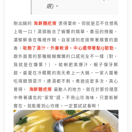
選)。
剛出鍋的
海鮮麵疙瘩
燙得要命，但就是忍不住想馬
上吸一口！湯頭融合了蝦蟹的精華、番茄的微酸，
濃郁鮮香在嘴裡炸開。自家揉的疙瘩帶著樸實的面
香，
吸飽了湯汁，外層軟滑，中心還帶著點Q韌勁
，
跟外面賣的那種糊糊爛爛的口感完全不一樣（對，
我就是在嫌棄！）。蛤蜊肥美爆汁，蝦子彈牙鮮
甜。最愛在冷颼颼的雨天煮上一大鍋，一家人圍著
吃得額頭冒汗，連湯都不剩。煮過這麼多次，真心
覺得，
海鮮麵疙瘩
最動人的地方，就在於那份隨意
中帶著講究的“家常”感，不用山珍海味，只要新鮮
實在，就能暖到心坎裡。一定要試試看啊！