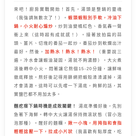
來吧！廚房實戰開始！首先，湯頭是整鍋的靈魂
（我強調無數次了！）。
蝦頭蝦殼別手軟，冷油下
鍋，小火耐心煸炒
，炒到油變橘紅色、香氣轟一聲
衝上來（這時超有成就感！）。接著放拍扁的蒜
頭、薑片、切塊的番茄一起炒，番茄炒到軟爛出汁
最好。然後，
加熱水！熱水！熱水！
（重要說三
遍，冷水會讓蝦油凝固，湯就不夠濃醇）。大火煮
滾後轉中小火，悶著讓它熬個15-20分鐘，讓鮮味
徹底釋放。熬好後記得用篩網把蝦殼渣渣濾掉，湯
才會清澈。這時可以先嚐一下湯底，夠鮮的話，其
實鹽巴都不用加太多。
麵疙瘩下鍋時機是成敗關鍵！
湯底準備好後，先別
急著下海鮮。轉中大火讓湯保持微滾狀態（冒小泡
泡那種）。醒好的麵糰，
揪一小塊，用拇指和食指
輕輕捻壓一下，拉成小片狀
（我喜歡有點厚度，吃