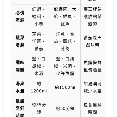
鮮蝦、
龍蝦尾、大
豪華版建
必備
蛤蜊、
蛤、鮮貝、
議放點帶
海鮮
小卷
魷魚
殼的
芹菜、
洋蔥、番
蔬菜
番茄是天
洋蔥、
茄、蘑菇、
增鮮
然味精
番茄
茼蒿
鹽、白
鹽、白胡
調味
魚露提鮮
胡椒、
椒、米酒、
關鍵
但勿過量
米酒
少許魚露
湯底
約
想湯濃可
約1500ml
水量
1200ml
減少水量
建議
約35分
包含備料
烹飪
約50分鐘
鐘
時間
時間