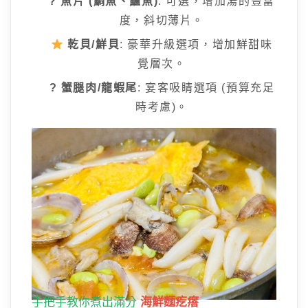
? 魚片 (鯛魚、鱸魚)
: 可選，增加湯的豐富
度，斜切薄片。
乾貝/鮮貝
: 豪華升級選項，增加鮮甜味
覺層次。
? 蟹腿肉/龍蝦尾
: 宴客吸睛選項 (預算充足
時考慮)。
手把手教你煮出滿分
海鮮麵疙瘩