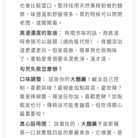
也會比較澀口。堅持找用天然黃梘粉做的麵
條，味道溫和舒服得多。買的時候可以問問
老闆，或聞聞看。
高湯濃度的取捨：
時間充裕的話，熬高湯
時骨頭可以敲開（請肉販代勞），骨髓溶出
湯更濃更白。但家庭做，簡單熬也很夠味
了。重點是骨頭要汆燙乾淨，湯才清。
勾芡失敗怎麼辦？
口味調整：
這是你的
大麵羹
！鹹淡自己控
制。喜歡蒜味？盛碗後加點蒜泥。愛吃辣？
東泉辣椒醬、辣油任你加。喜歡更鮮？加點
蝦皮也行。傳統派可能會皺眉，但吃得開心
最重要啦！
真心話時間：
說實在的，
大麵羹
不是那種
第一口就驚豔四座的華麗美食。它樸實，甚