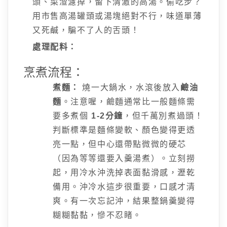
頭、菜渣濾掉，留下清澈的高湯。偷吃步？
用市售高湯罐頭或湯塊絕對不行，味道單薄
又死鹹，騙不了人的舌頭！
處理配料：
烹煮流程：
煮麵：
燒一大鍋水，水滾後放入
鹼油
麵
。注意喔，鹼麵通常比一般麵條需
要多煮個
1-2分鐘
，但千萬別煮過頭！
判斷標準是麵條變軟、顏色變得更透
亮一點，但中心還帶點微微的硬芯
（因為等等還要入羹湯煮）。立刻撈
起，用冷水沖洗掉表面黏滑感，瀝乾
備用。沖冷水這步很重要，口感才清
爽。有一次忘記沖，結果整鍋羹變得
糊糊黏黏，慘不忍睹。