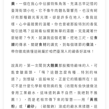
羹
，一個在我心中佔據特殊角落、充滿古早記憶的
臺灣街頭小吃。它不像牛肉麵名聲響亮，也沒有蚵
仔煎那種觀光客光環，卻是許多在地人，像我這
樣，心中最踏實的溫暖。你也曾被那股特別的香氣
吸引過嗎？這碗看似樸實無華的湯麵，究竟藏著什
麼秘密？今天，就讓我這個老饕，挖地三尺，從
食
譜
的傳承、關鍵
食材
的講究，到每個環節的
做法
，
帶你徹底搞懂這碗屬於咱們臺灣人的鹼香好滋味！
說真的，第一次聞到
大麵羹
那股獨特鹼味的人，可
能會皺眉頭。「咦？這麵怎麼有種…特別的味
道？」別懷疑，這股味兒，正是它的精髓所在！這
可不是什麼化學新增劑搞的鬼（坊間有些快速做法
會用工業鹼水，這味道刺鼻不自然，我絕對不推
薦！），而是老祖宗傳下來的智慧——用「
黃梘
粉
」或「
鹼砂
」（碳酸鈉）溶成的鹼水來揉麵。這