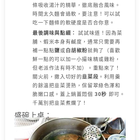
條吸收湯汁的精華，徹底融合風味。
時間太久麵會過軟，要注意！可以試
吃一下麵條的軟硬度是否合你意。
最後調味與點綴：
試試味道！因為菜
脯、蝦米本身有鹹度，通常只需要再
補一點點
鹽
或
白胡椒粉
就夠了（喜歡
鮮一點的可以加一小撮味精或雞粉，
但老派作法有時不加）。重點來了！
關火前，撒入切好的
韭菜段
。利用羹
的餘溫把韭菜燙熟，保留翠綠色澤和
脆嫩口感。蓋上鍋蓋悶個
30秒
即可。
千萬別把韭菜煮爛了！
盛碗上桌：