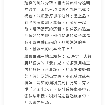
麵羹
的風味骨架。豬大骨熬到骨髓精
華盡出，湯色呈現溫潤的乳白色或淺
褐色，味道醇厚卻不油膩才是上品。
有些店家會加入蘿蔔、芹菜梗一起
熬，增添蔬菜的清甜。偷偷觀察過生
意爆好的老攤，他們熬湯的桶子都是
長年累月養出來的，那股深邃的香
味，機器熬的根本比不上！
增稠靈魂－地瓜粉芡：
這決定了
大麵
羹
那獨有的「羹」感。必須選用純正
的地瓜粉（番薯粉），加水調勻後勾
芡。芡汁要透亮滑順，不能結塊或有
粉味。勾芡的濃稠度見仁見智，有人
愛「湯湯水水」，我則偏好像臺中老
派做法那樣，稠到湯匙舀起能掛勺，
吃起來才夠滿足！