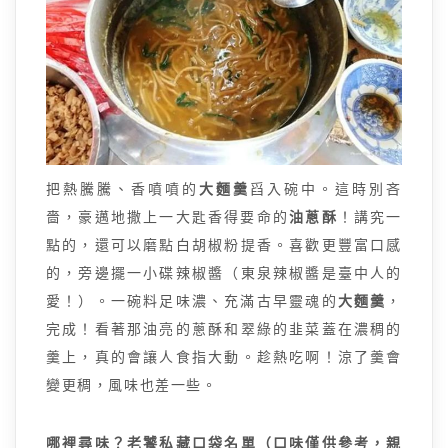
把熱騰騰、香噴噴的
大麵羹
舀入碗中。這時別吝
嗇，豪邁地撒上一大匙香得要命的
油蔥酥
！講究一
點的，還可以磨點白胡椒粉提香。喜歡更豐富口感
的，旁邊擺一小碟辣椒醬（東泉辣椒醬是臺中人的
愛！）。一碗料足味濃、充滿古早靈魂的
大麵羹
，
完成！看著那油亮的蔥酥和翠綠的韭菜蓋在濃稠的
羹上，真的會讓人食指大動。趁熱吃啊！涼了羹會
變更稠，風味也差一些。
哪裡尋味？老饕私藏口袋名單（口味僅供參考，親