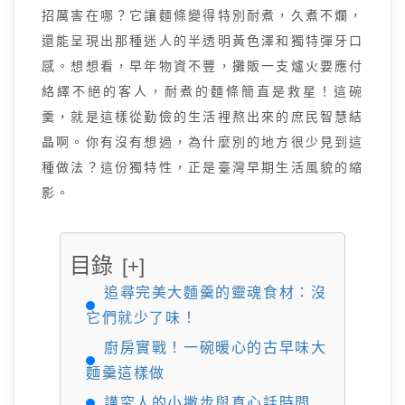
招厲害在哪？它讓麵條變得特別耐煮，久煮不爛，
還能呈現出那種迷人的半透明黃色澤和獨特彈牙口
感。想想看，早年物資不豐，攤販一支爐火要應付
絡繹不絕的客人，耐煮的麵條簡直是救星！這碗
羹，就是這樣從勤儉的生活裡熬出來的庶民智慧結
晶啊。你有沒有想過，為什麼別的地方很少見到這
種做法？這份獨特性，正是臺灣早期生活風貌的縮
影。
目錄
[+]
追尋完美大麵羹的靈魂食材：沒
它們就少了味！
廚房實戰！一碗暖心的古早味大
麵羹這樣做
講究人的小撇步與真心話時間