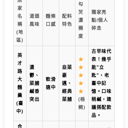
店
勾
家
芡
獨家亮
名
湯頭
麵條
配料
濃
點/個人
稱
風味
口感
特色
稠
碎念
(地
度
區)
古早味代
英
表！幾乎
才
濃
韭菜
能"立
路
鬱、
豪
匙"，老
大
軟滑
菜脯
邁、
臺中記
麵
適中
鹹香
經典
憶。口味
羹
突出
菜脯
(極
稍鹹，建
(臺
稠)
議搭配飲
中)
品。
合