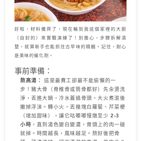
好啦，材料備齊了，現在輪到我這個家裡的大廚
（自封的）來實戰演練了！別擔心，步驟拆解清
楚，就算新手也能抓住古早味的精髓。記住，耐心
是美味的催化劑。
事前準備：
熬高湯：
這是最費工卻最不能偷懶的一
步！豬大骨（脊椎骨或筒骨都好）先汆燙洗
淨，丟進大鍋，冷水蓋過骨頭，大火煮滾後
撇掉浮沫。轉小火，丟幾塊白蘿蔔、芹菜梗
（增加甜味），讓它咕嘟嘟慢燉至少
2-3
小時
，直到湯色變白變濃，骨頭上的肉一碰
就掉。時間越長，風味越足。熬好後把骨