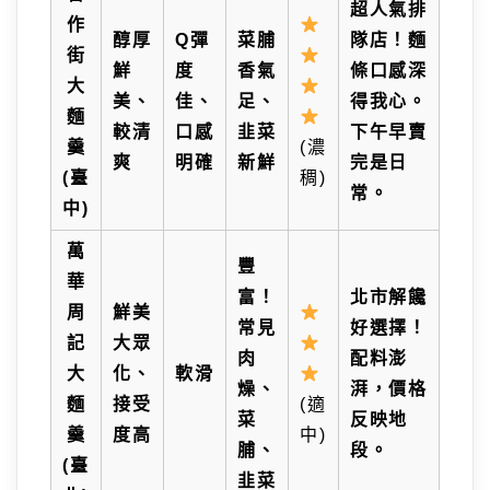
超人氣排
作
醇厚
Q彈
菜脯
隊店！麵
街
鮮
度
香氣
條口感深
大
美、
佳、
足、
得我心。
麵
較清
口感
韭菜
下午早賣
羹
(濃
爽
明確
新鮮
完是日
(臺
稠)
常。
中)
萬
豐
華
富！
北市解饞
周
鮮美
常見
好選擇！
記
大眾
肉
配料澎
大
化、
軟滑
燥、
湃，價格
麵
接受
(適
菜
反映地
羹
度高
中)
脯、
段。
(臺
韭菜