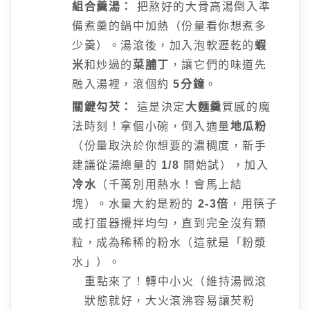
組合羹湯：
把熬好的大骨高湯倒入準
備煮羹的鍋中加熱（份量看你想煮多
少羹）。湯滾後，加入泡軟瀝乾的
蝦
米
和炒過的
菜脯丁
，讓它們的味道先
融入湯裡，滾個約
5分鐘
。
關鍵勾芡：
這是決定
大麵羹
質感的魔
法時刻！拿個小碗，倒入適量
地瓜粉
（份量取決於你想要的濃稠度，新手
建議從湯總量的
1/8
開始試），加入
冷水
（千萬別用熱水！會馬上結
塊）。水量大約是粉的
2-3倍
，用筷子
或打蛋器攪拌均勻，直到完全沒有顆
粒，成為稀稀的粉水（這就是「粉漿
水」）。
重點來了！轉中小火（維持湯微滾
狀態就好，大火滾沸容易讓芡粉