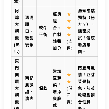
北)
阿
湯頭甜感
經典
璋
溫潤
獨特（秘
組
大
順
方？），
軟Q
合、
麵
口、
辣醬必
平衡
自製
羹
微甜
試！傳統
辣醬
(濃
(彰
後韻
老店氛
加分
稠)
化)
圍。
東
門
南臺灣風
常加
圓
情！豆芽
南部
豆芽
環
菜是特
風微
菜！
大
偏軟
(偏
色，勾芡
甜、
增添
麵
清
較輕盈適
清爽
爽脆
羹
爽)
合怕膩
感
(嘉
者。