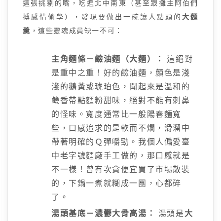
這張挑剔的嘴，吃遍北中南東（甚至跟攤主阿伯們
搏感情偷學），發現要做出一碗讓人點頭的
大麵
羹
，這些靈魂成員缺一不可：
主角麵條－鹼油麵（大麵）：
這絕對
是重中之重！好的鹼油麵，顏色是淺
淺的鵝黃或琥珀色，聞起來是溫和的
鹼香帶點麵粉甜味，絕對不能有刺鼻
的怪味。寬度通常比一般陽春麵寬
些，口感追求的是軟而不爛，滑溜中
帶著明確的Ｑ彈嚼勁。我個人偏愛臺
中老字號麵廠手工做的，那口感就是
不一樣！曾有次貪便宜買了市場散裝
的，下鍋一煮就糊成一團，心都碎
了。
湯頭基底－濃鬱大骨高湯：
湯頭是
大