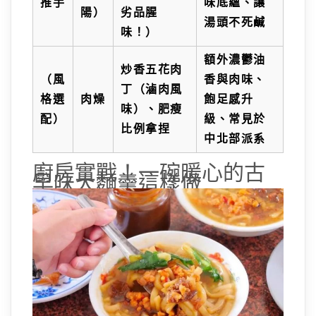
推手
味底蘊、讓
陽）
劣品腥
湯頭不死鹹
味！）
額外濃鬱油
炒香五花肉
（風
香與肉味、
丁（滷肉風
格選
肉燥
飽足感升
味）、肥瘦
配）
級、常見於
比例拿捏
中北部派系
廚房實戰！一碗暖心的古
早味大麵羹這樣做