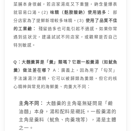
菜脯本身很鹹，若店家湯底又下重鹽，鈉含量爆表
就容易口渴。(2)
味精（麩胺酸鈉）使用過多：
部
分店家為了提鮮新增較多味精。(3)
使用了品質不佳
的工業鹼：
殘留過多也可能引起不適感。如果你常
遇到這狀況，建議試試不同店家，或觀察是否自己
特別敏感。
Q：大麵羹算是「羹」類嗎？它跟一般羹湯（如魷魚
羹）做法差在哪？
A：廣義上，因為用了「勾芡」
手法讓湯汁濃稠，它可以被歸類為羹類。但它的核
心精神與常見的海鮮羹、肉羹大不同：
主角不同：
大麵羹的主角毫無疑問是「鹼
油麵」本身，湯和配料是襯託。一般羹湯的
主角是羹料（魷魚、肉羹塊等），湯是主體
之一。