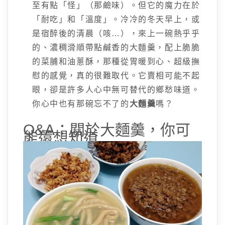
至有點「怪」（那鹼味）。但它的魔力在於
「耐吃」和「溫度」。冷冷的冬天早上，或
是宿醉後的清晨（咳…），來上一碗熱乎乎
的、濃稠滑順帶點鹹香的大麵羹，配上脆脆
的菜脯和油蔥酥，那種從胃暖到心、超級撫
慰的感覺，真的很難取代。它賣相可能不起
眼，卻是許多人心中無可替代的鄉愁味道。
你心中也有那碗忘不了的
大麵羹
嗎？
Q&A：關於大麵羹，你可
能還想知道…