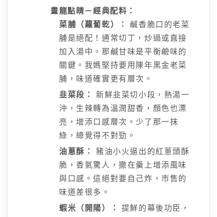
畫龍點睛－經典配料：
菜脯（蘿蔔乾）：
鹹香脆口的老菜
脯是絕配！通常切丁，炒過或直接
加入湯中。那鹹甘味是平衡鹼味的
關鍵。我媽堅持要用陳年黑金老菜
脯，味道確實更有層次。
韭菜段：
新鮮韭菜切小段，熱湯一
沖，生辣轉為溫潤甜香，顏色也漂
亮，增添口感層次。少了那一抹
綠，總覺得不對勁。
油蔥酥：
豬油小火逼出的紅蔥頭酥
脆，香氣驚人，撒在羹上增添風味
與口感。這絕對要自己炸，市售的
味道差很多。
蝦米（開陽）：
提鮮的幕後功臣，