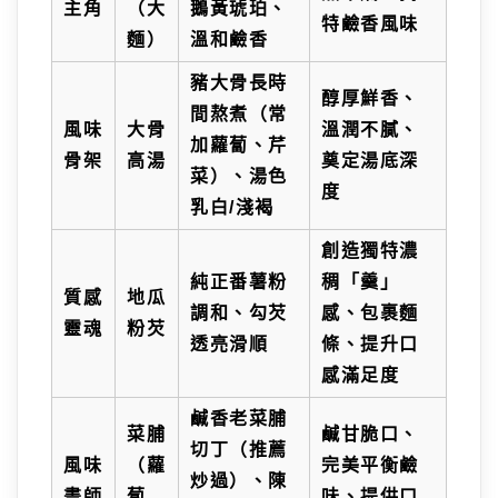
主角
（大
鵝黃琥珀、
特鹼香風味
麵）
溫和鹼香
豬大骨長時
醇厚鮮香、
間熬煮（常
風味
大骨
溫潤不膩、
加蘿蔔、芹
骨架
高湯
奠定湯底深
菜）、湯色
度
乳白/淺褐
創造獨特濃
純正番薯粉
稠「羹」
質感
地瓜
調和、勾芡
感、包裹麵
靈魂
粉芡
透亮滑順
條、提升口
感滿足度
鹹香老菜脯
菜脯
鹹甘脆口、
切丁（推薦
風味
（蘿
完美平衡鹼
炒過）、陳
畫師
蔔
味、提供口