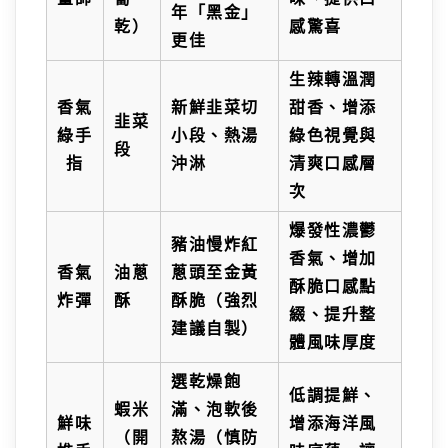
年「黑金」
乾）
感驚喜
更佳
生辣轉溫潤
香氣
新鮮韭菜切
甜香、增添
韭菜
綠手
小段、熱湯
綠色視覺與
段
指
沖淋
清爽口感層
次
爆發性濃鬱
豬油慢炸紅
香氣、增加
香氣
油蔥
蔥頭至金黃
酥脆口感點
炸彈
酥
酥脆（強烈
綴、提升整
建議自製）
體風味厚度
選乾燥飽
低調提鮮、
蝦米
滿、泡軟後
鮮味
增添海洋風
（開
熬湯（慎防