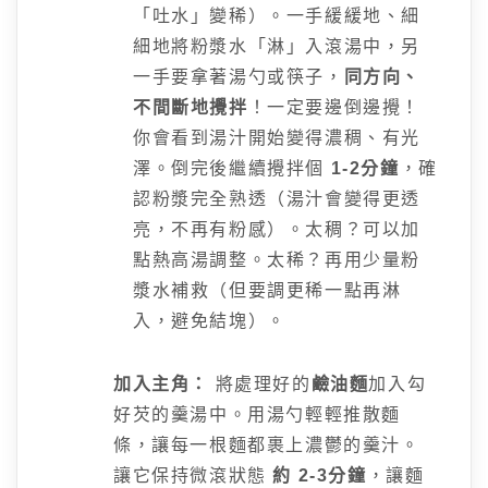
「吐水」變稀）。一手緩緩地、細
細地將粉漿水「淋」入滾湯中，另
一手要拿著湯勺或筷子，
同方向、
不間斷地攪拌
！一定要邊倒邊攪！
你會看到湯汁開始變得濃稠、有光
澤。倒完後繼續攪拌個
1-2分鐘
，確
認粉漿完全熟透（湯汁會變得更透
亮，不再有粉感）。太稠？可以加
點熱高湯調整。太稀？再用少量粉
漿水補救（但要調更稀一點再淋
入，避免結塊）。
加入主角：
將處理好的
鹼油麵
加入勾
好芡的羹湯中。用湯勺輕輕推散麵
條，讓每一根麵都裹上濃鬱的羹汁。
讓它保持微滾狀態
約 2-3分鐘
，讓麵