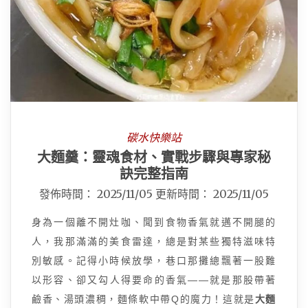
碳水快樂站
大麵羹：靈魂食材、實戰步驟與專家秘
訣完整指南
發佈時間：
2025/11/05
更新時間：
2025/11/05
身為一個離不開灶咖、聞到食物香氣就邁不開腿的
人，我那滿滿的美食雷達，總是對某些獨特滋味特
別敏感。記得小時候放學，巷口那攤總飄著一股難
以形容、卻又勾人得要命的香氣——就是那股帶著
鹼香、湯頭濃稠，麵條軟中帶Q的魔力！這就是
大麵