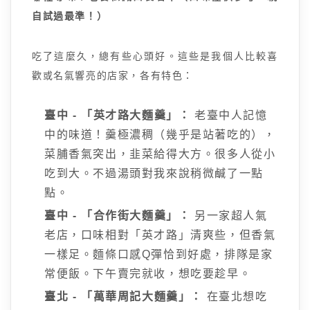
自試過最準！）
吃了這麼久，總有些心頭好。這些是我個人比較喜
歡或名氣響亮的店家，各有特色：
臺中 - 「英才路大麵羹」：
老臺中人記憶
中的味道！羹極濃稠（幾乎是站著吃的），
菜脯香氣突出，韭菜給得大方。很多人從小
吃到大。不過湯頭對我來說稍微鹹了一點
點。
臺中 - 「合作街大麵羹」：
另一家超人氣
老店，口味相對「英才路」清爽些，但香氣
一樣足。麵條口感Q彈恰到好處，排隊是家
常便飯。下午賣完就收，想吃要趁早。
臺北 - 「萬華周記大麵羹」：
在臺北想吃