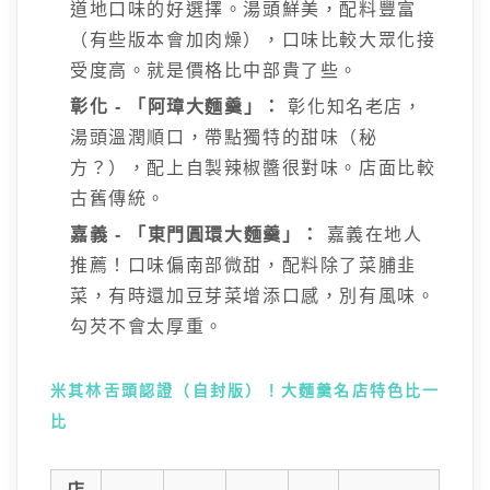
道地口味的好選擇。湯頭鮮美，配料豐富
（有些版本會加肉燥），口味比較大眾化接
受度高。就是價格比中部貴了些。
彰化 - 「阿璋大麵羹」：
彰化知名老店，
湯頭溫潤順口，帶點獨特的甜味（秘
方？），配上自製辣椒醬很對味。店面比較
古舊傳統。
嘉義 - 「東門圓環大麵羹」：
嘉義在地人
推薦！口味偏南部微甜，配料除了菜脯韭
菜，有時還加豆芽菜增添口感，別有風味。
勾芡不會太厚重。
米其林舌頭認證（自封版）！大麵羹名店特色比一
比