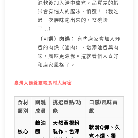
泡軟後加入湯中熬煮。品質差的蝦
米會有惱人的腥味，慎選！（我吃
過一次腥味跑出來的，整碗毀
了…）
（可選）肉燥：
有些店家會加入炒
香的肉燥（滷肉），增添油香與肉
味，風味更濃鬱。這就看個人喜好
和店家風格了。
臺灣大麵羹靈魂食材大解密
食材
關鍵
挑選重點/功
口感/風味貢
類別
成員
能
獻
鹼油
天然黃梘粉
軟滑Q彈、久
核心
麵
製作、色澤
煮不爛、獨