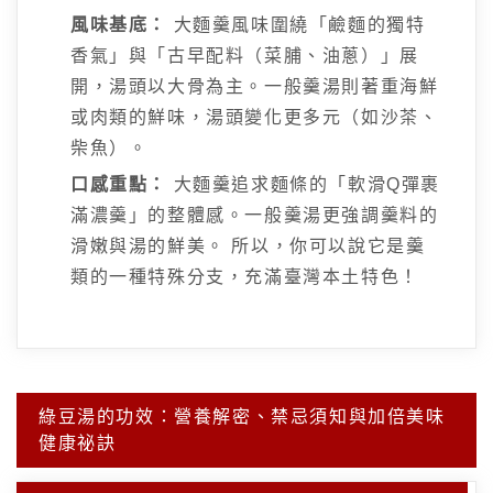
風味基底：
大麵羹風味圍繞「鹼麵的獨特
香氣」與「古早配料（菜脯、油蔥）」展
開，湯頭以大骨為主。一般羹湯則著重海鮮
或肉類的鮮味，湯頭變化更多元（如沙茶、
柴魚）。
口感重點：
大麵羹追求麵條的「軟滑Q彈裹
滿濃羹」的整體感。一般羹湯更強調羹料的
滑嫩與湯的鮮美。 所以，你可以說它是羹
類的一種特殊分支，充滿臺灣本土特色！
文
綠豆湯的功效：營養解密、禁忌須知與加倍美味
章
健康祕訣
導
覽