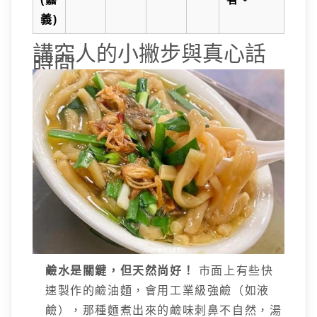
義)
講究人的小撇步與真心話
時間
鹼水是關鍵，但天然尚好！
市面上有些快
速製作的鹼油麵，會用工業級強鹼（如液
鹼），那種麵煮出來的鹼味刺鼻不自然，湯