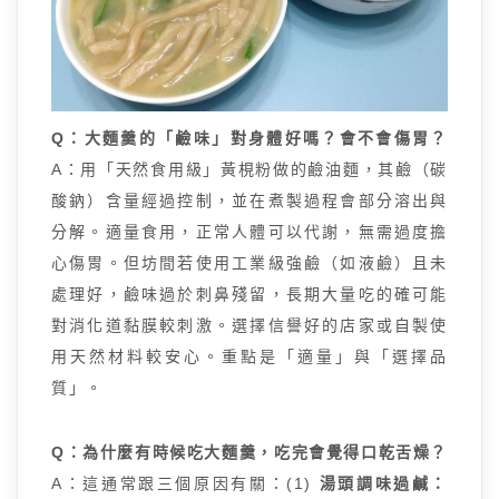
Q：大麵羹的「鹼味」對身體好嗎？會不會傷胃？
A：用「天然食用級」黃梘粉做的鹼油麵，其鹼（碳
酸鈉）含量經過控制，並在煮製過程會部分溶出與
分解。適量食用，正常人體可以代謝，無需過度擔
心傷胃。但坊間若使用工業級強鹼（如液鹼）且未
處理好，鹼味過於刺鼻殘留，長期大量吃的確可能
對消化道黏膜較刺激。選擇信譽好的店家或自製使
用天然材料較安心。重點是「適量」與「選擇品
質」。
Q：為什麼有時候吃大麵羹，吃完會覺得口乾舌燥？
A：這通常跟三個原因有關：(1)
湯頭調味過鹹：